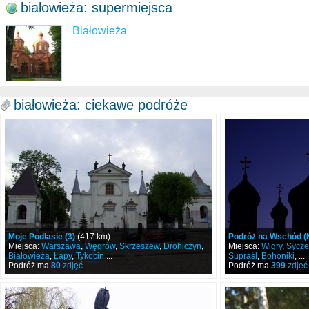
białowieża: supermiejsca
Białowieża
białowieża: ciekawe podróże
Moje Podlasie (3)
(417 km)
Podróż na Wschód (N
Miejsca:
Warszawa
,
Węgrów
,
Skrzeszew
,
Drohiczyn
,
Miejsca:
Wigry
,
Sycze
Białowieża
,
Łapy
,
Tykocin
...
Supraśl
,
Bohoniki
, ...
Podróż ma
80
zdjęć
Podróż ma
399
zdjęć