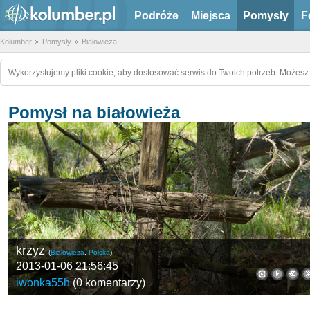
Podróże
Miejsca
Pomysły
F
Kolumber
Pomysły
Białowieża
Wykorzystujemy pliki cookie, aby dostosować serwis do Twoich potrzeb. Możesz 
Pomysł na białowieża
krzyż
(
Białowieża
,
Polska
)
2013-01-06 21:56:45
iwonka55h
(
0 komentarzy
)