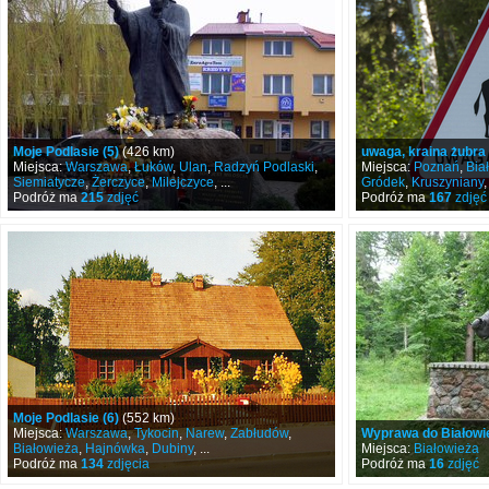
Moje Podlasie (5)
(426 km)
uwaga, kraina żubra
Miejsca:
Warszawa
,
Łuków
,
Ulan
,
Radzyń Podlaski
,
Miejsca:
Poznań
,
Bia
Siemiatycze
,
Żerczyce
,
Milejczyce
, ...
Gródek
,
Kruszyniany
Podróż ma
215
zdjęć
Podróż ma
167
zdjęć
Moje Podlasie (6)
(552 km)
Miejsca:
Warszawa
,
Tykocin
,
Narew
,
Zabłudów
,
Wyprawa do Białowi
Białowieża
,
Hajnówka
,
Dubiny
, ...
Miejsca:
Białowieża
Podróż ma
134
zdjęcia
Podróż ma
16
zdjęć