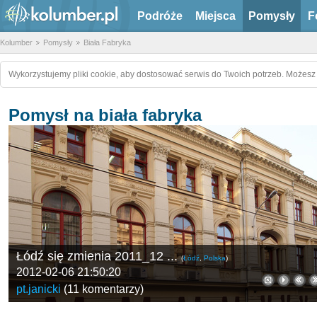
Podróże
Miejsca
Pomysły
F
Kolumber
Pomysły
Biała Fabryka
Wykorzystujemy pliki cookie, aby dostosować serwis do Twoich potrzeb. Możesz 
Pomysł na biała fabryka
Łódź się zmienia 2011_12 ...
(
Łódź
,
Polska
)
2012-02-06 21:50:20
pt.janicki
(
11 komentarzy
)