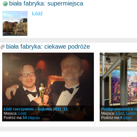
biała fabryka: supermiejsca
Łódź
biała fabryka: ciekawe podróże
Łódź rzeczywisto – bajkowa 2011_12
Po(d)grunwaldzkie re(
Miejsca:
Łódź
Miejsca:
Łódź
,
Lublin
Podróż ma
54
zdjęcia
Podróż ma
8
zdjęć