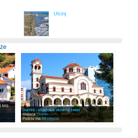
Ulcinj
óże
1 km)
,
Durrës - albańskie okno na świat
Miejsca:
Durrës
Podróż ma
54
zdjęcia