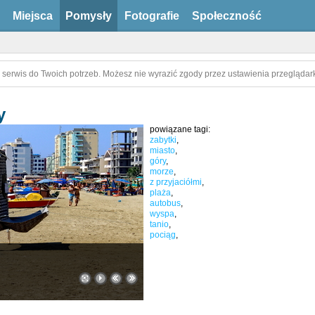
Miejsca
Pomysły
Fotografie
Społeczność
 serwis do Twoich potrzeb. Możesz nie wyrazić zgody przez ustawienia przeglądark
y
powiązane tagi:
zabytki
,
miasto
,
góry
,
morze
,
z przyjaciółmi
,
plaża
,
autobus
,
wyspa
,
tanio
,
pociąg
,