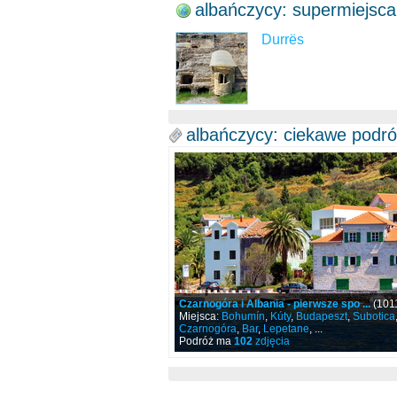
albańczycy: supermiejsca
Durrës
albańczycy: ciekawe podr
Czarnogóra i Albania - pierwsze spo ...
(101
Miejsca:
Bohumín
,
Kúty
,
Budapeszt
,
Subotica
Czarnogóra
,
Bar
,
Lepetane
, ...
Podróż ma
102
zdjęcia