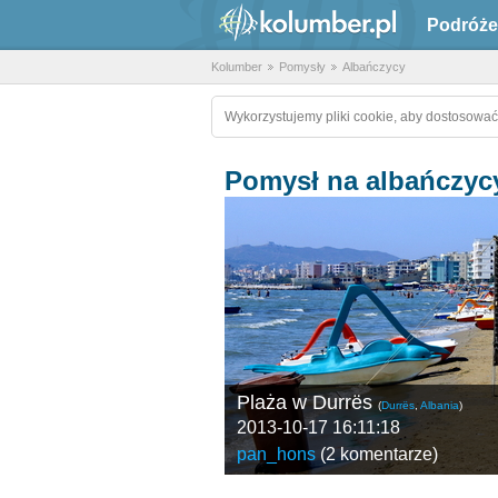
Podróże
Kolumber
Pomysły
Albańczycy
Wykorzystujemy pliki cookie, aby dostosować
Pomysł na albańczyc
Plaża w Durrës
(
Durrës
,
Albania
)
2013-10-17 16:11:18
pan_hons
(
2 komentarze
)