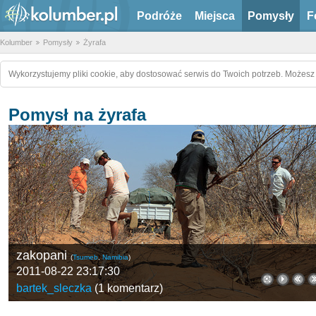
Podróże
Miejsca
Pomysły
F
Kolumber
Pomysły
Żyrafa
Wykorzystujemy pliki cookie, aby dostosować serwis do Twoich potrzeb. Możesz 
Pomysł na żyrafa
zakopani
(
Tsumeb
,
Namibia
)
2011-08-22 23:17:30
bartek_sleczka
(
1 komentarz
)