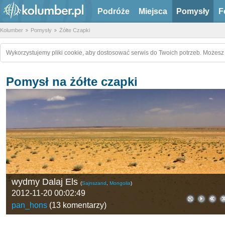
Podróże
Miejsca
Pomysły
F
Kolumber
Pomysły
Żółte Czapki
Wykorzystujemy pliki cookie, aby dostosować serwis do Twoich potrzeb. Możesz 
Pomysł na żółte czapki
wydmy Dalaj Els
(
Sajnszand
,
Mongolia
)
2012-11-20 00:02:49
pan_hons
(
13 komentarzy
)