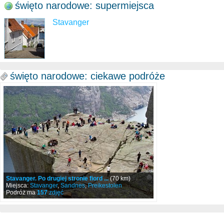
święto narodowe: supermiejsca
Stavanger
święto narodowe: ciekawe podróże
Stavanger. Po drugiej stronie fiord ...
(70 km)
Miejsca:
Stavanger
,
Sandnes
,
Preikestolen
Podróż ma
157
zdjęć