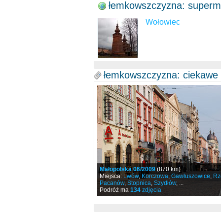
łemkowszczyzna: supermi
Wołowiec
łemkowszczyzna: ciekawe
Małopolska 06/2009
(870 km)
Miejsca:
Lwów
,
Korczowa
,
Gawłuszowice
,
Rz
Pacanów
,
Stopnica
,
Szydłów
, ...
Podróż ma
134
zdjęcia