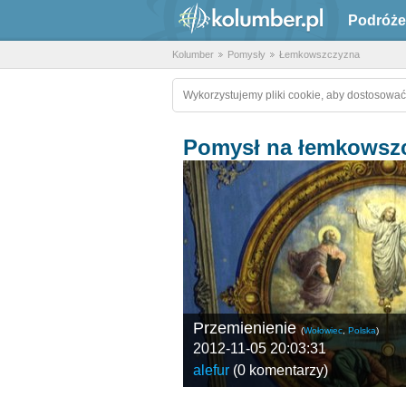
Podróże
Kolumber
Pomysły
Łemkowszczyzna
Wykorzystujemy pliki cookie, aby dostosować
Pomysł na łemkowsz
Przemienienie
(
Wołowiec
,
Polska
)
2012-11-05 20:03:31
alefur
(
0 komentarzy
)