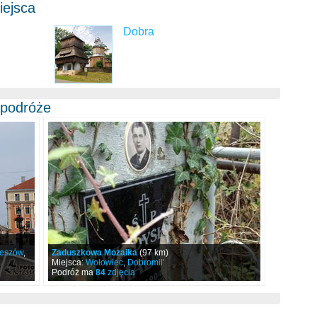
ejsca
Dobra
 podróże
eszów
,
Zaduszkowa Mozaika
(97 km)
Miejsca:
Wołowiec
,
Dobromil'
Podróż ma
84
zdjęcia