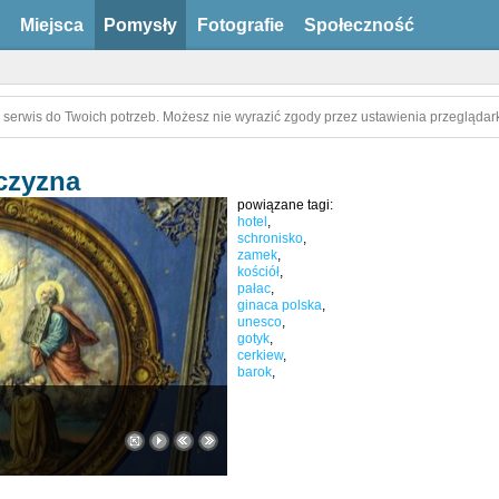
Miejsca
Pomysły
Fotografie
Społeczność
 serwis do Twoich potrzeb. Możesz nie wyrazić zgody przez ustawienia przeglądark
czyzna
powiązane tagi:
hotel
,
schronisko
,
zamek
,
kościół
,
pałac
,
ginaca polska
,
unesco
,
gotyk
,
cerkiew
,
barok
,