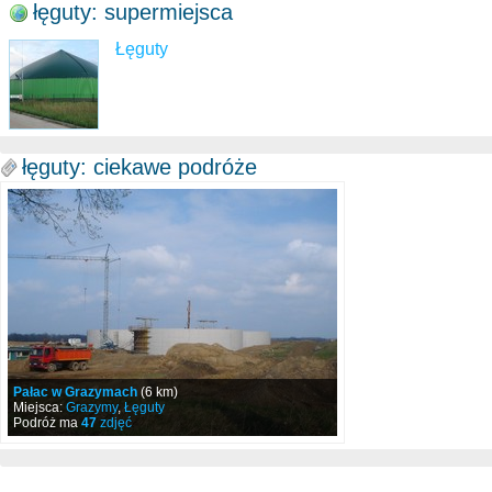
łęguty: supermiejsca
Łęguty
łęguty: ciekawe podróże
Pałac w Grazymach
(6 km)
Miejsca:
Grazymy
,
Łęguty
Podróż ma
47
zdjęć