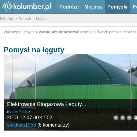
Podróże
Miejsca
Pomysły
F
Kolumber
Pomysły
Łęguty
Wykorzystujemy pliki cookie, aby dostosować serwis do Twoich potrzeb. Możesz 
Pomysł na łęguty
Elektrownia Biogazowa Łęguty...
(
Łęguty
,
Polska
)
2013-12-07 00:47:02
snickers1958
(
6 komentarzy
)