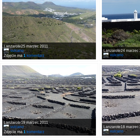
Lanzarote25 marzec 2011
vulcano
Lanzarote24 marzec
vulcano
Zdjęcie ma
1
komentarz
Lanzarote19 marzec 2011
vulcano
Lanzarote18 marzec
vulcano
Zdjęcie ma
1
komentarz