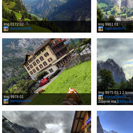
Img 0172 02
Img 9961 01
damianom79
damianom79
Img 9975 03 1 2 ton
Img 9978 01
damianom79
damianom79
Zdjęcie ma
1
komenta