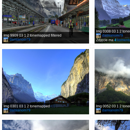
Img 0308 03 1 2 ton
Img 9909 03 1 2 tonemapped filtered
damianom79
damianom79
Zdjęcie ma
4
komenta
Img 0301 03 1 2 tonemapped
Img 0052 03 1 2 ton
damianom79
damianom79