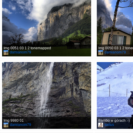
Img 0051 03 1 2 tonemapped
Img 0050 03 1 2 ton
damianom79
damianom79
Img 9980 01
Bambo w górach :-)
damianom79
saltus