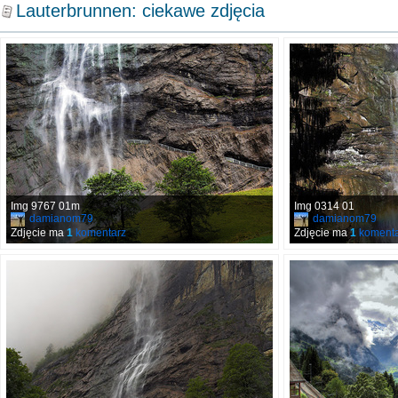
Lauterbrunnen: ciekawe zdjęcia
Img 9767 01m
Img 0314 01
damianom79
damianom79
Zdjęcie ma
1
komentarz
Zdjęcie ma
1
komenta