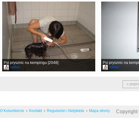
Psi prysznic na kempingu [2048]
Psi prysznic na kemp
saltus
saltus
« popr
O Kolumberze
Kontakt
Regulamin i Netykieta
Mapa strony
Copyright