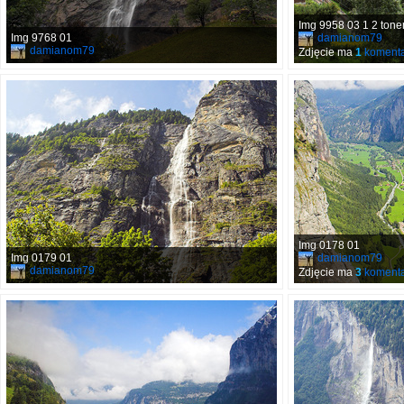
Img 9958 03 1 2 ton
Img 9768 01
damianom79
damianom79
Zdjęcie ma
1
komenta
Img 0178 01
Img 0179 01
damianom79
damianom79
Zdjęcie ma
3
komenta