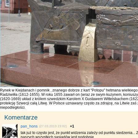
Rynek w Kiejdanach i pomnik , znanego dobrze z kart "Potopu" hetmana wielkiego 
Radziwiłła (1612-1655). W roku 1655 zawarł on (wraz ze swym kuzynem, koniusz
(1620-1669) układ z królem szwedzkim Karolem X Gustawem Wittelsbachem (1622
protekcję Szwecji całą Litwę. W Polsce uznawany często za zdrajcę, na Litwie zaś
niepodległości.
Komentarze
pan_hons
+1
(27.03.2013 23:02)
tak już to często jest, że punkt widzenia zależy od punktu siedzenia... Z 
naszych wszystkich sąsiadów jest podobnie.