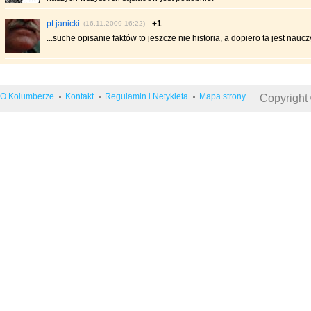
pt.janicki
+1
(16.11.2009 16:22)
...suche opisanie faktów to jeszcze nie historia, a dopiero ta jest nauczy
O Kolumberze
Kontakt
Regulamin i Netykieta
Mapa strony
Copyright