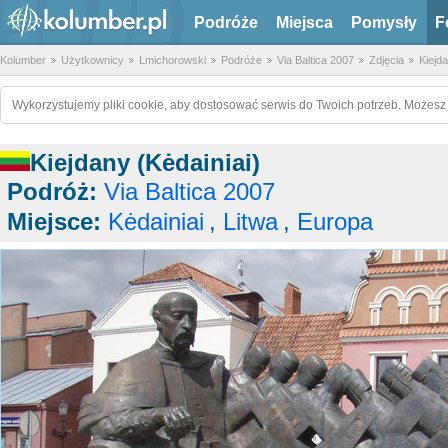
Podróże
Miejsca
Pomysły
F
Kolumber
Użytkownicy
Lmichorowski
Podróże
Via Baltica 2007
Zdjęcia
Kiejda
Wykorzystujemy pliki cookie, aby dostosować serwis do Twoich potrzeb. Możesz 
Kiejdany (Kėdainiai)
Podróż:
Via Baltica 2007
Miejsce:
Kėdainiai
,
Litwa
,
Europa