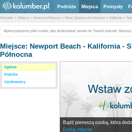
Podróże
Miejsca
Pomysły
F
Kolumber
Miejsca
Ameryka Północna
Stany Zjednoczone Ameryki
Kalifornia
New
Wykorzystujemy pliki cookie, aby dostosować serwis do Twoich potrzeb. Możesz 
Miejsce: Newport Beach - Kalifornia -
Północna
Ogólnie
Podróże
Użytkownicy
Bądź pierwszą osobą, która doda 
Dodaj zdjęcie.