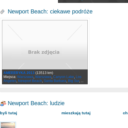
Newport Beach: ciekawe podróże
AMEEERYKA 2013
(13513 km)
Miejsca:
Warszawa
,
Warszawa
,
Canyon Lake
,
Los
Angeles
,
Newport Beach
,
Santa Barbara
,
Big Sur
, ...
Newport Beach: ludzie
byli tutaj
mieszkają tutaj
ch