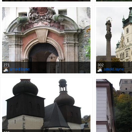
271
302
arnold.layne
arnold.layne