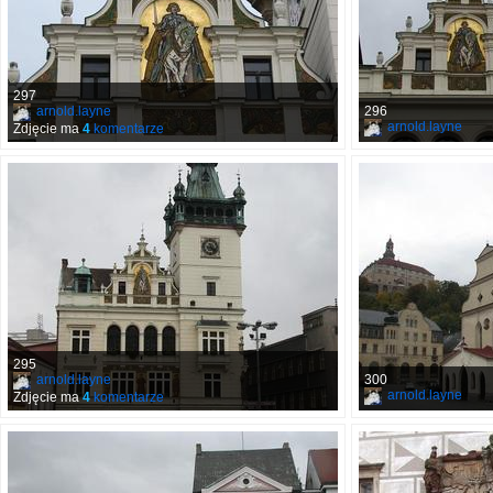
297
arnold.layne
296
arnold.layne
Zdjęcie ma
4
komentarze
295
arnold.layne
300
arnold.layne
Zdjęcie ma
4
komentarze