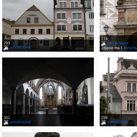
274
293
arnold.layne
arnold.layne
Zdjęcie ma
1
komenta
301
298
arnold.layne
arnold.layne