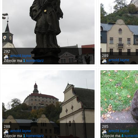
292
arnold.layne
289
arnold.layne
Zdjęcie ma
1
komentarz
288
285
arnold.layne
arnold.layne
Zdjęcie ma
1
komentarz
Zdjęcie ma
4
komenta