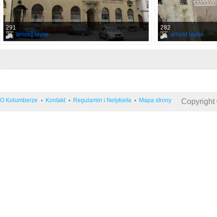
291
282
arnold.layne
arnold.layne
O Kolumberze
Kontakt
Regulamin i Netykieta
Mapa strony
Copyright