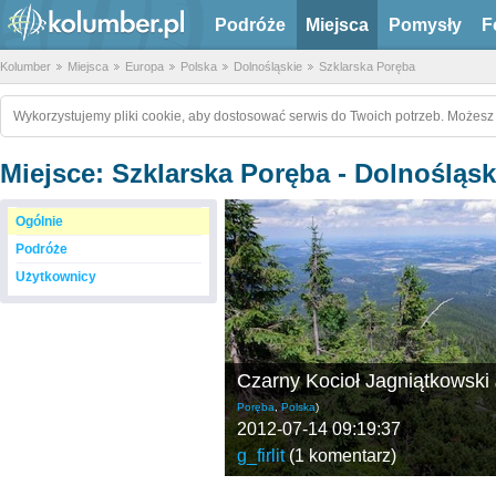
Podróże
Miejsca
Pomysły
F
Kolumber
Miejsca
Europa
Polska
Dolnośląskie
Szklarska Poręba
Wykorzystujemy pliki cookie, aby dostosować serwis do Twoich potrzeb. Możesz 
Miejsce: Szklarska Poręba - Dolnośląsk
Ogólnie
Podróże
Użytkownicy
Czarny Kocioł Jagniątkowski
Poręba
,
Polska
)
2012-07-14 09:19:37
g_firlit
(
1 komentarz
)