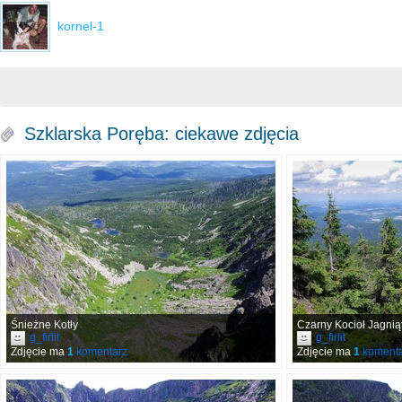
kornel-1
Szklarska Poręba: ciekawe zdjęcia
Śnieżne Kotły
Czarny Kocioł Jagnią
g_firlit
g_firlit
Zdjęcie ma
1
komentarz
Zdjęcie ma
1
komenta