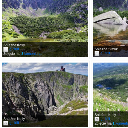
Śnieżne Kotły
g_firlit
Śnieżne Stawki
g_firlit
Zdjęcie ma
3
komentarze
Śnieżne Kotły
Śnieżne Kotły
g_firlit
g_firlit
Zdjęcie ma
1
komenta