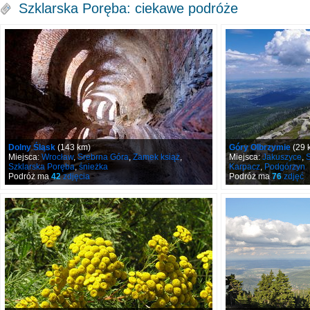
Szklarska Poręba: ciekawe podróże
Dolny Śląsk
(143 km)
Góry Olbrzymie
(29 
Miejsca:
Wrocław
,
Srebrna Góra
,
Zamek książ
,
Miejsca:
Jakuszyce
,
S
Szklarska Poręba
,
śnieżka
Karpacz
,
Podgórzyn
Podróż ma
42
zdjęcia
Podróż ma
76
zdjęć