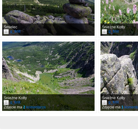
Śmielec
Śnieżne Kotły
g_firlit
g_firlit
Śnieżne Kotły
Śnieżne Kotły
g_firlit
g_firlit
Zdjęcie ma
2
komentarze
Zdjęcie ma
1
komenta