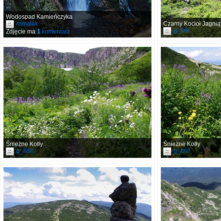
Wodospad Kamieńczyka
romalak
Czarny Kocioł Jagnią
g_firlit
Zdjęcie ma
1
komentarz
Śnieżne Kotły
Śnieżne Kotły
g_firlit
g_firlit