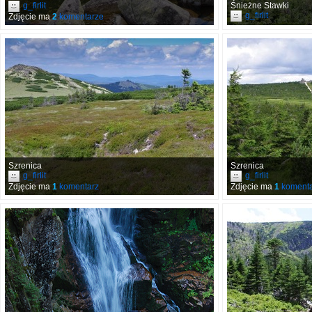
g_firlit
Śnieżne Stawki
g_firlit
Zdjęcie ma
2
komentarze
Szrenica
Szrenica
g_firlit
g_firlit
Zdjęcie ma
1
komentarz
Zdjęcie ma
1
komenta