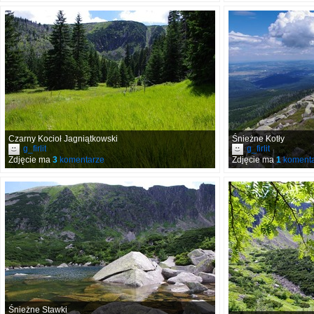
Czarny Kocioł Jagniątkowski
Śnieżne Kotły
g_firlit
g_firlit
Zdjęcie ma
3
komentarze
Zdjęcie ma
1
komenta
Śnieżne Stawki