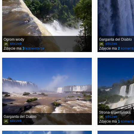
Ogrom wody
Garganta del Diablo
siliczek
siliczek
Zdjęcie ma
3
komentarze
Zdjęcie ma
2
komenta
Strona argentyńska
Garganta del Diablo
siliczek
siliczek
Zdjęcie ma
1
komenta