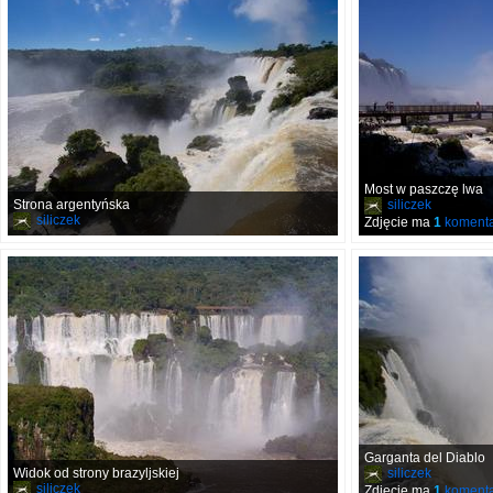
Most w paszczę lwa
Strona argentyńska
siliczek
siliczek
Zdjęcie ma
1
komenta
Garganta del Diablo
Widok od strony brazyljskiej
siliczek
siliczek
Zdjęcie ma
1
komenta