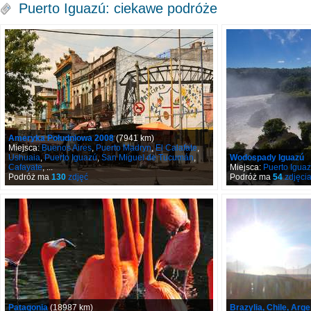
Puerto Iguazú: ciekawe podróże
Ameryka Południowa 2008
(7941 km)
Miejsca:
Buenos Aires
,
Puerto Madryn
,
El Calafate
,
Ushuaia
,
Puerto Iguazú
,
San Miguel de Tucumán
,
Wodospady Iguazú
Cafayate
, ...
Miejsca:
Puerto Igua
Podróż ma
130
zdjęć
Podróż ma
54
zdjęci
Patagonia
(18987 km)
Brazylia, Chile, Arg