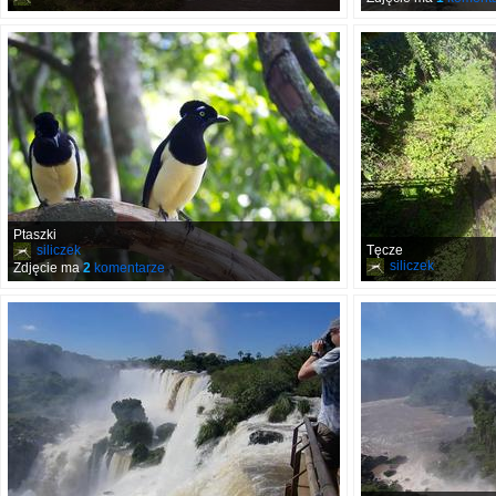
Ptaszki
siliczek
Tęcze
siliczek
Zdjęcie ma
2
komentarze