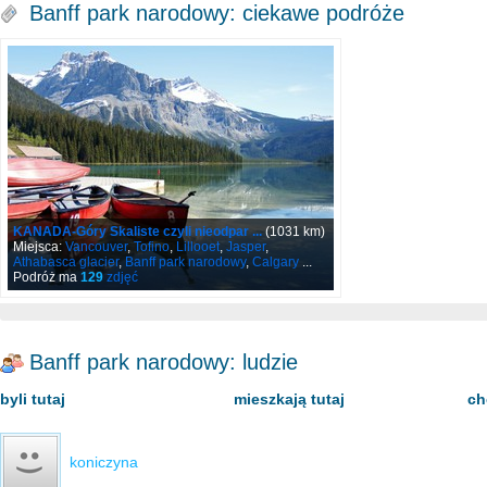
Banff park narodowy: ciekawe podróże
KANADA-Góry Skaliste czyli nieodpar ...
(1031 km)
Miejsca:
Vancouver
,
Tofino
,
Lillooet
,
Jasper
,
Athabasca glacier
,
Banff park narodowy
,
Calgary
...
Podróż ma
129
zdjęć
Banff park narodowy: ludzie
byli tutaj
mieszkają tutaj
ch
koniczyna