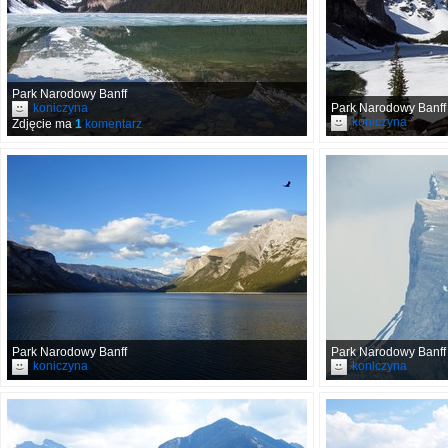
Park Narodowy Banff
koniczyna
Park Narodowy Banff
koniczyna
Zdjęcie ma
1
komentarz
Park Narodowy Banff
Park Narodowy Banff
koniczyna
koniczyna