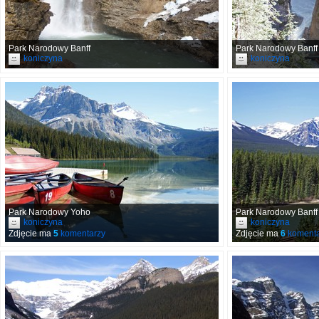
Park Narodowy Banff
Park Narodowy Banff
koniczyna
koniczyna
Park Narodowy Yoho
Park Narodowy Banff
koniczyna
koniczyna
Zdjęcie ma
5
komentarzy
Zdjęcie ma
6
komenta