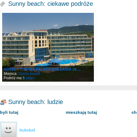
Sunny beach: ciekawe podróże
HOTEL **** IVANA PALACE BUŁGARIA 26 ...
Miejsca:
Sunny beach
Podróż ma
5
zdjęć
Sunny beach: ludzie
byli tutaj
mieszkają tutaj
ch
bukolud