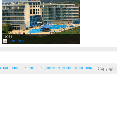
19074
marcinfurm
O Kolumberze
Kontakt
Regulamin i Netykieta
Mapa strony
Copyright