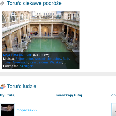
Toruń: ciekawe podróże
Moja Lista UNESCO
(63852 km)
Miejsca:
Stonehenge
,
Westminster abbey
,
Bath
,
Tower
,
Greenwich
,
Kew gardens
,
Watykan
, ...
Podróż ma
73
zdjęcia
Toruń: ludzie
byli tutaj
mieszkają tutaj
ch
mopeczek22