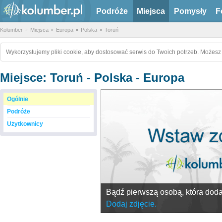
Podróże
Miejsca
Pomysły
F
Kolumber
Miejsca
Europa
Polska
Toruń
Wykorzystujemy pliki cookie, aby dostosować serwis do Twoich potrzeb. Możesz 
Miejsce: Toruń - Polska - Europa
Ogólnie
Podróże
Użytkownicy
Bądź pierwszą osobą, która doda 
Dodaj zdjęcie.