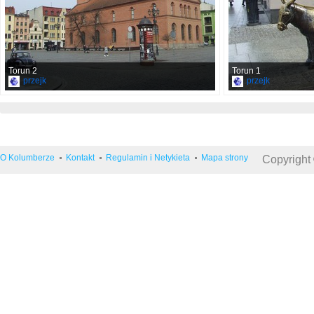
Torun 2
Torun 1
przejk
przejk
O Kolumberze
Kontakt
Regulamin i Netykieta
Mapa strony
Copyright