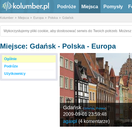
Podróże
Miejsca
Pomysły
F
Kolumber
Miejsca
Europa
Polska
Gdańsk
Wykorzystujemy pliki cookie, aby dostosować serwis do Twoich potrzeb. Możesz 
Miejsce: Gdańsk - Polska - Europa
Ogólnie
Podróże
Użytkownicy
Gdańsk
(
Gdańsk
,
Polska
)
2009-09-01 23:59:48
agaxpl
(
4 komentarze
)