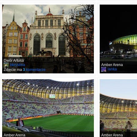
Dwór Artusa
bkrystina
Amber Arena
lanka
Zdjęcie ma
3
komentarze
Amber Arena
Amber Arena