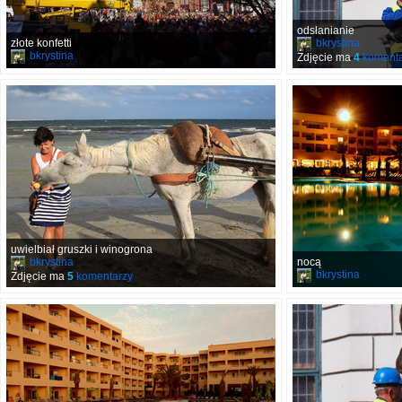
odsłanianie
złote konfetti
bkrystina
bkrystina
Zdjęcie ma
4
komenta
uwielbiał gruszki i winogrona
bkrystina
nocą
bkrystina
Zdjęcie ma
5
komentarzy