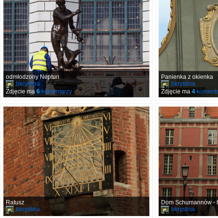
odmłodzony Neptun
Panienka z okienka
bkrystina
bkrystina
Zdjęcie ma
6
komentarzy
Zdjęcie ma
4
komenta
Ratusz
Dom Schumannów - h
bkrystina
bkrystina