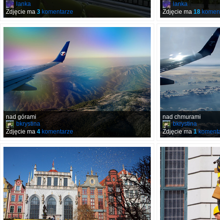
lanka
lanka
Zdjęcie ma
3
komentarze
Zdjęcie ma
18
koment
nad górami
nad chmurami
bkrystina
bkrystina
Zdjęcie ma
4
komentarze
Zdjęcie ma
1
komenta