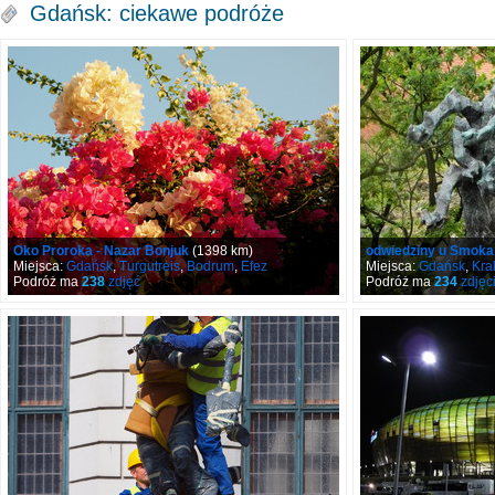
Gdańsk: ciekawe podróże
Oko Proroka - Nazar Bonjuk
(1398 km)
odwiedziny u Smoka
Miejsca:
Gdańsk
,
Turgutreis
,
Bodrum
,
Efez
Miejsca:
Gdańsk
,
Kra
Podróż ma
238
zdjęć
Podróż ma
234
zdjęc