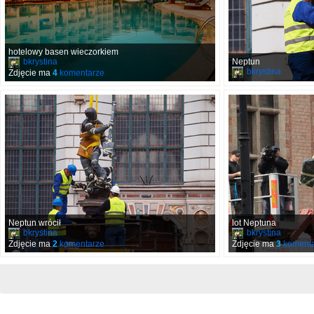
hotelowy basen wieczorkiem
bkrystina
Neptun
bkrystina
Zdjęcie ma
4
komentarze
Neptun wrócił
lot Neptuna
bkrystina
bkrystina
Zdjęcie ma
2
komentarze
Zdjęcie ma
3
komenta