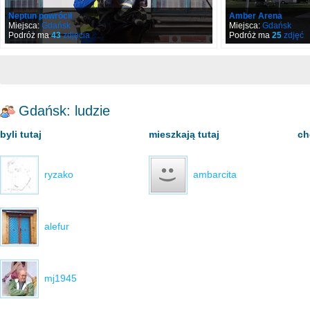
Neptun powrócił
Amber Arena
Miejsca:
Gdańsk
Miejsca:
Gdańsk
Podróż ma
43
zdjęcia
Podróż ma
25
zdjęć
Gdańsk: ludzie
byli tutaj
mieszkają tutaj
ch
ryzako
ambarcita
alefur
mj1945