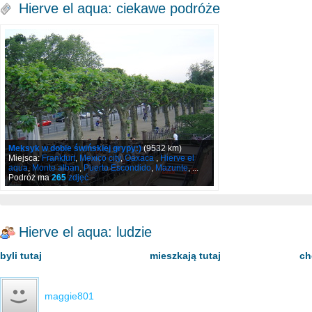
Hierve el aqua: ciekawe podróże
Meksyk w dobie świńskiej grypy:)
(9532 km)
Miejsca:
Frankfurt
,
Mexico city
,
Oaxaca
,
Hierve el
aqua
,
Monte alban
,
Puerto Escondido
,
Mazunte
, ...
Podróż ma
265
zdjęć
Hierve el aqua: ludzie
byli tutaj
mieszkają tutaj
ch
maggie801