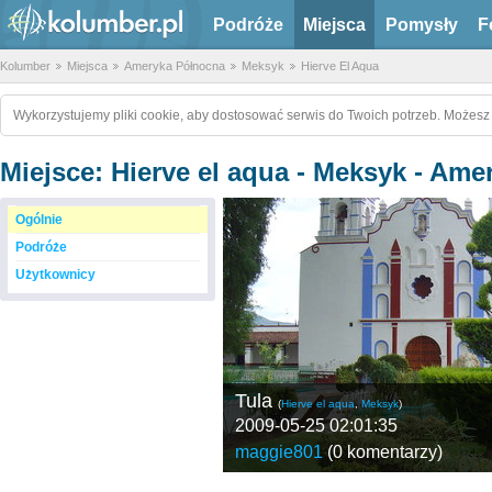
Podróże
Miejsca
Pomysły
F
Kolumber
Miejsca
Ameryka Północna
Meksyk
Hierve El Aqua
Wykorzystujemy pliki cookie, aby dostosować serwis do Twoich potrzeb. Możesz 
Miejsce: Hierve el aqua - Meksyk - Am
Ogólnie
Podróże
Użytkownicy
Tula
(
Hierve el aqua
,
Meksyk
)
2009-05-25 02:01:35
maggie801
(
0 komentarzy
)