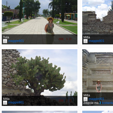
Tula
Mitla
maggie801
maggie801
Mitla
Mitla
maggie801
maggie801
Zdjęcie ma
2
komenta