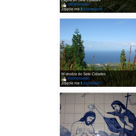
Lagoa do Sete Cidades
lmichorowski
Zdjęcie ma
2
komentarze
W drodze do Sete Cidades
lmichorowski
Zdjęcie ma
1
komentarz