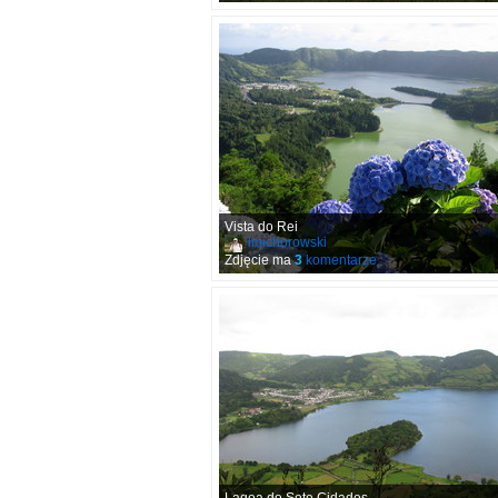
Vista do Rei
lmichorowski
Zdjęcie ma
3
komentarze