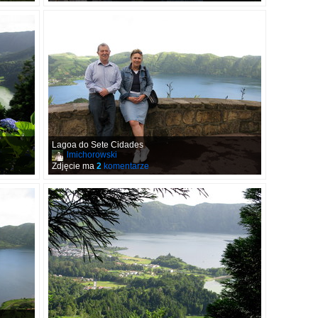
Lagoa do Sete Cidades
lmichorowski
Zdjęcie ma
2
komentarze