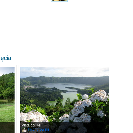
jęcia
Vista do Rei
lmichorowski