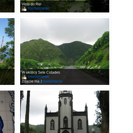
Vista do Rei
lmichorowski
W okolicy Sete Cidades
lmichorowski
Zdjęcie ma
2
komentarze