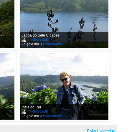
Lagoa do Sete Cidades
lmichorowski
Zdjęcie ma
3
komentarze
Vista do Rei
lmichorowski
Zdjęcie ma
2
komentarze
Pokaż więcej