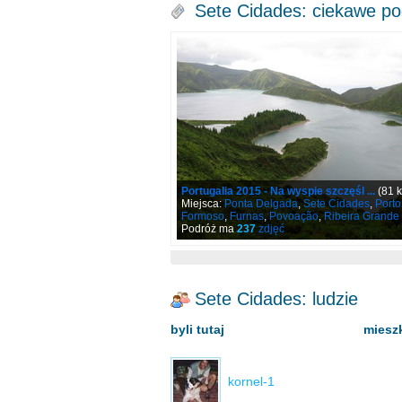
Sete Cidades: ciekawe p
Portugalia 2015 - Na wyspie szczęśl ...
(81 
Miejsca:
Ponta Delgada
,
Sete Cidades
,
Porto
Formoso
,
Furnas
,
Povoação
,
Ribeira Grande
Podróż ma
237
zdjęć
Sete Cidades: ludzie
byli tutaj
mieszk
kornel-1