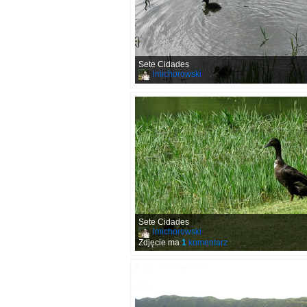
Sete Cidades
lmichorowski
Sete Cidades
lmichorowski
Zdjęcie ma
1
komentarz