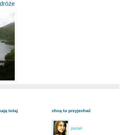
odróże
km)
ają tutaj
chcą tu przyjechać
purari