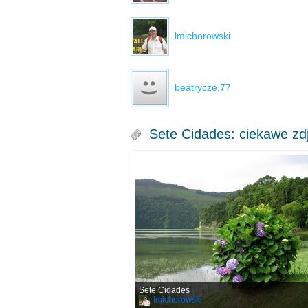
lmichorowski
beatrycze.77
Sete Cidades: ciekawe zd
Sete Cidades
lmichorowski