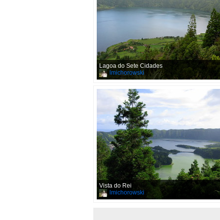
Lagoa do Sete Cidades
lmichorowski
Vista do Rei
lmichorowski