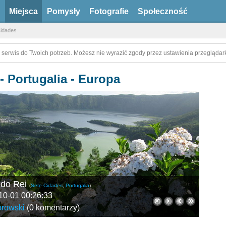
Miejsca
Pomysły
Fotografie
Społeczność
idades
 serwis do Twoich potrzeb. Możesz nie wyrazić zgody przez ustawienia przeglądark
- Portugalia - Europa
 do Rei
(
Sete Cidades
,
Portugalia
)
10-01 00:26:33
orowski
(
0 komentarzy
)