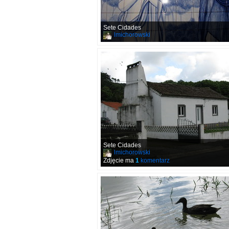
Sete Cidades
lmichorowski
Sete Cidades
lmichorowski
Zdjęcie ma
1
komentarz