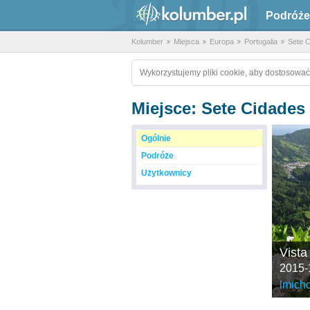
Podróże
Kolumber
Miejsca
Europa
Portugalia
Sete C
Wykorzystujemy pliki cookie, aby dostosować
Miejsce: Sete Cidades 
Ogólnie
Podróże
Użytkownicy
Vista
2015-
lmich