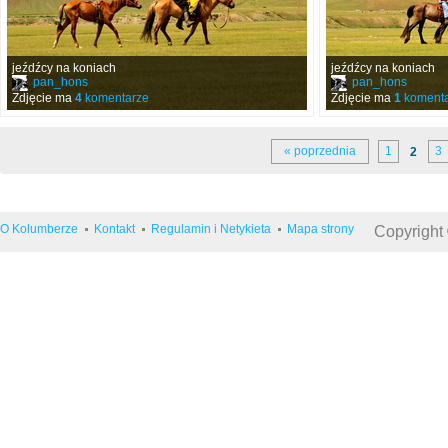
jeźdźcy na koniach
jeźdźcy na koniach
pan_hons
pan_hons
Zdjęcie ma
4
komentarze
Zdjęcie ma
1
komenta
« poprzednia
1
3
2
O Kolumberze
Kontakt
Regulamin i Netykieta
Mapa strony
Copyright