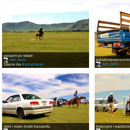
galopem po stepie
pan_hons
południowokoreański k
pan_hons
Zdjęcie ma
4
komentarze
stare i nowe środki transportu
tradycyjne i współcze