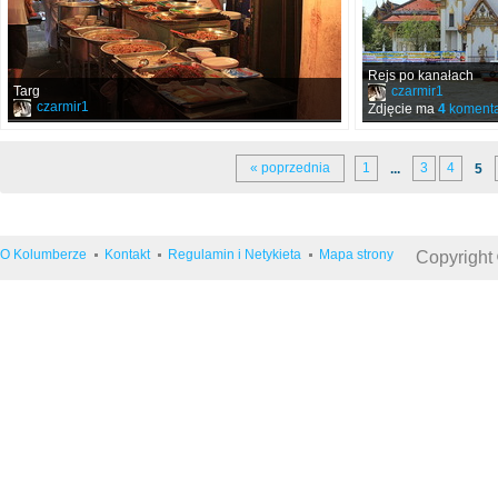
Rejs po kanałach
Targ
czarmir1
czarmir1
Zdjęcie ma
4
komenta
« poprzednia
1
3
4
...
5
O Kolumberze
Kontakt
Regulamin i Netykieta
Mapa strony
Copyright