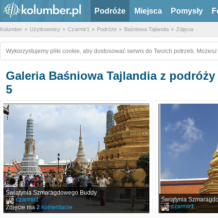
Podróże
Miejsca
Pomysły
F
Kolumber
Użytkownicy
Czarmir1
Podróże
Baśniowa Tajlandia
Zdjęcia
Wykorzystujemy pliki cookie, aby dostosować serwis do Twoich potrzeb. Możesz 
Galeria Baśniowa Tajlandia z podróży 
5
Świątynia Szmaragdowego Buddy
czarmir1
Świątynia Szmaragd
czarmir1
Zdjęcie ma
2
komentarze