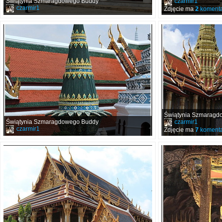
Świątynia Szmaragdowego Buddy
czarmir1
czarmir1
Zdjęcie ma
2
komenta
Świątynia Szmaragd
Świątynia Szmaragdowego Buddy
czarmir1
czarmir1
Zdjęcie ma
7
komenta