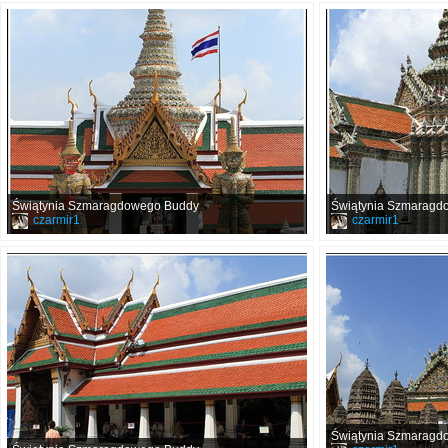
Świątynia Szmaragdowego Buddy
Świątynia Szmaragd
czarmir1
czarmir1
Świątynia Szmaragd