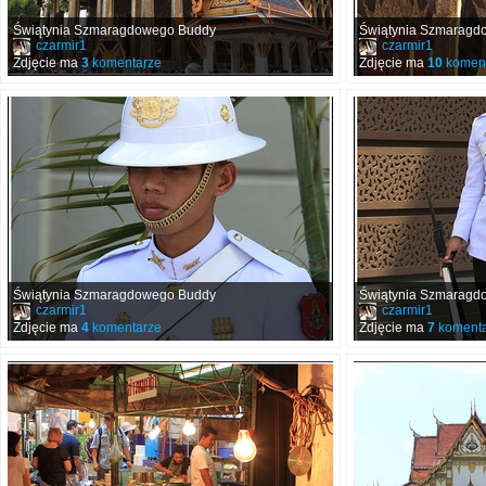
Świątynia Szmaragdowego Buddy
Świątynia Szmaragd
czarmir1
czarmir1
Zdjęcie ma
3
komentarze
Zdjęcie ma
10
koment
Świątynia Szmaragdowego Buddy
Świątynia Szmaragd
czarmir1
czarmir1
Zdjęcie ma
4
komentarze
Zdjęcie ma
7
komenta