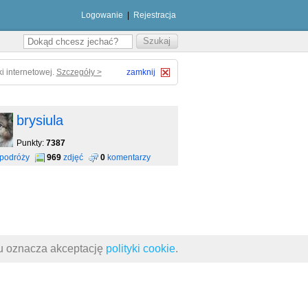
Logowanie
|
Rejestracja
i internetowej.
Szczegóły >
zamknij
brysiula
Punkty:
7387
podróży
969
zdjęć
0
komentarzy
su oznacza akceptację
polityki cookie
.