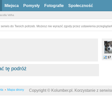
Miejsca
Pomysły
Fotografie
Społeczność
acella Velha
 serwis do Twoich potrzeb. Możesz nie wyrazić zgody przez ustawienia przeglądark
17
ać tę podróż
eta
Mapa strony
Copyright © Kolumber.pl. Korzystanie z serwi