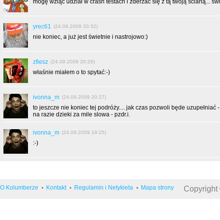
mogę wziąć udział w crash testach i zderzać się z tą twoją ścianą... św
yrec61
(24.09.2009 20:32)
nie koniec, a już jest świetnie i nastrojowo:)
zfiesz
(24.09.2009 20:29)
właśnie miałem o to spytać:-)
ivonna_m
(24.09.2009 20:27)
to jeszcze nie koniec tej podróży.... jak czas pozwoli będe uzupełniać - 
na razie dzieki za mile slowa - pzdr.i.
ivonna_m
(24.09.2009 19:25)
:-)
O Kolumberze
Kontakt
Regulamin i Netykieta
Mapa strony
Copyright