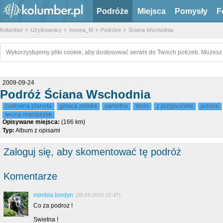
Podróże
Miejsca
Pomysły
F
Kolumber
Użytkownicy
Ivonna_M
Podróże
Ściana Wschodnia
Wykorzystujemy pliki cookie, aby dostosować serwis do Twoich potrzeb. Możesz 
2009-09-24
Podróż Ściana Wschodnia
cudowna planeta
ginaca polska
samotna
tanio
z przyjaciółmi
jeziora
iwona maciaszek
Opisywane miejsca:
(166 km)
Typ:
Album z opisami
Zaloguj się, aby skomentować tę podróż
Komentarze
mimbla.londyn
(28.03.2010 22:47)
Co za podroz !
Swietna !