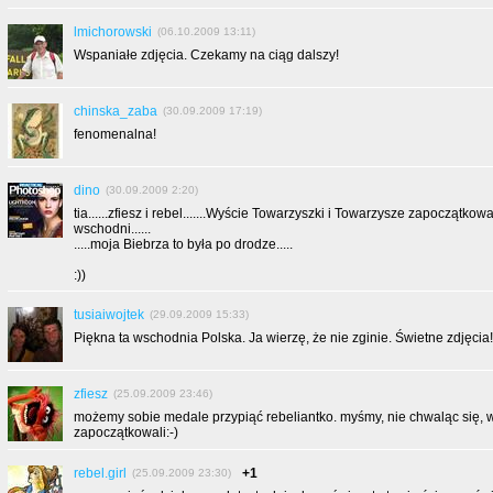
lmichorowski
(06.10.2009 13:11)
Wspaniałe zdjęcia. Czekamy na ciąg dalszy!
chinska_zaba
(30.09.2009 17:19)
fenomenalna!
dino
(30.09.2009 2:20)
tia......zfiesz i rebel.......Wyście Towarzyszki i Towarzysze zapoczątkowal
wschodni......
.....moja Biebrza to była po drodze.....
:))
tusiaiwojtek
(29.09.2009 15:33)
Piękna ta wschodnia Polska. Ja wierzę, że nie zginie. Świetne zdjęcia!
zfiesz
(25.09.2009 23:46)
możemy sobie medale przypiąć rebeliantko. myśmy, nie chwaląc się, 
zapoczątkowali:-)
rebel.girl
+1
(25.09.2009 23:30)