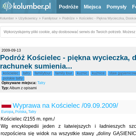
Podróże
Miejsca
Pomysły
F
Kolumber
Użytkownicy
Familytour
Podróże
Kościelec - Piękna Wycieczka, Dosko
Wykorzystujemy pliki cookie, aby dostosować serwis do Twoich potrzeb. Możesz 
2009-09-13
Podróż Kościelec - piękna wycieczka, 
rachunek sumienia...
kościelec
tatry
familytour
family tour
kuznic
kużnice
staw gąsienico
polskie tatry
Opisywane miejsca:
Tatry
Typ:
Album z opisami
Wyprawa na Kościelec /09.09.2009/
Europa
,
Polska
,
Tatry
Kościelec /2155 m. npm./
Wg encyklopedii jeden z łatwiejszych i ładnieszych sz
rozpościera się widok na wszystkie stawy „doliny GĄSIEN