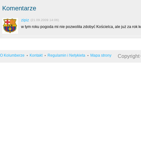
Komentarze
zipiz
(21.09.2009 14:06)
w tym roku pogoda mi nie pozwoliła zdobyć Kościelca, ale już za rok k
O Kolumberze
Kontakt
Regulamin i Netykieta
Mapa strony
Copyright