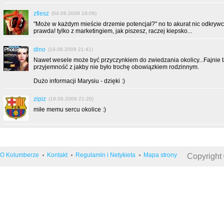
zfiesz
(04.09.2009 16:06)
"Może w każdym mieście drzemie potencjał?" no to akurat nic odkrywc
prawda! tylko z marketingiem, jak piszesz, raczej kiepsko...
dino
(19.08.2009 21:41)
Nawet wesele może być przyczynkiem do zwiedzania okolicy...Fajnie 
przyjemność z jakby nie było trochę obowiązkiem rodzinnym.
Dużo informacji Marysiu - dzięki :)
zipiz
(19.08.2009 21:20)
miłe memu sercu okolice :)
O Kolumberze
Kontakt
Regulamin i Netykieta
Mapa strony
Copyright