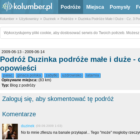
Podróże
Miejsca
Pomysły
F
Kolumber
Użytkownicy
Duzinek
Podróże
Duzinka Podróże Małe I Duże - Cz. 3 P
Wykorzystujemy pliki cookie, aby dostosować serwis do Twoich potrzeb. Możesz 
2009-06-13 - 2009-06-14
Podróż Duzinka podróże małe i duże - 
opowieści
pałac
ginaca polska
zabytki
uzdrowisko
latarnia
Opisywane miejsca:
(83 km)
Typ:
Blog z podróży
Zaloguj się, aby skomentować tę podróż
Komentarze
duzinek
(09.09.2009 1:03)
No to mnie zfieszu na banale przyłapał... Tego "może" mogłoby rzeczyw