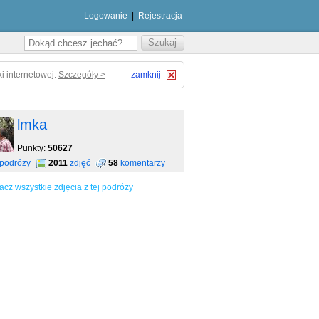
Logowanie
|
Rejestracja
i internetowej.
Szczegóły >
zamknij
lmka
Punkty:
50627
podróży
2011
zdjęć
58
komentarzy
acz wszystkie zdjęcia z tej podróży