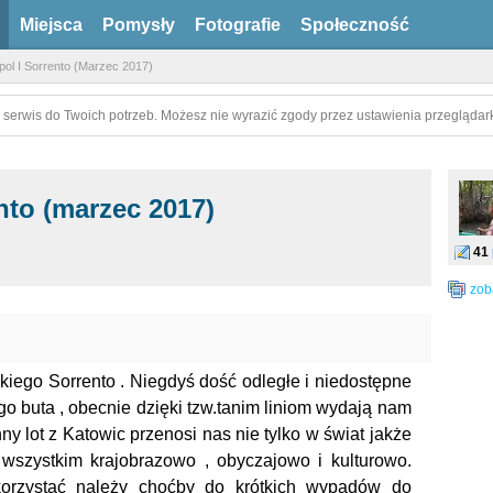
Miejsca
Pomysły
Fotografie
Społeczność
ol I Sorrento (Marzec 2017)
 serwis do Twoich potrzeb. Możesz nie wyrazić zgody przez ustawienia przeglądark
nto (marzec 2017)
41
zob
skiego Sorrento . Niegdyś dość odległe i niedostępne
o buta , obecnie dzięki tzw.tanim liniom wydają nam
ny lot z Katowic przenosi nas nie tylko w świat jakże
 wszystkim krajobrazowo , obyczajowo i kulturowo.
orzystać należy choćby do krótkich wypadów do