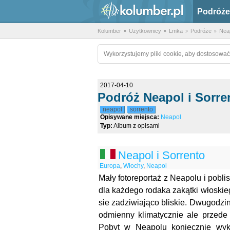
Podróże
Kolumber
Użytkownicy
Lmka
Podróże
Neap
Wykorzystujemy pliki cookie, aby dostosować
2017-04-10
Podróż Neapol i Sorre
neapol
sorrento
Opisywane miejsca:
Neapol
Typ:
Album z opisami
Neapol i Sorrento
Europa
,
Włochy
,
Neapol
Mały fotoreportaż z Neapolu i pobli
dla każdego rodaka zakątki włoskieg
sie zadziwiająco bliskie. Dwugodzin
odmienny klimatycznie ale przede
Pobyt w Neapolu koniecznie wyk