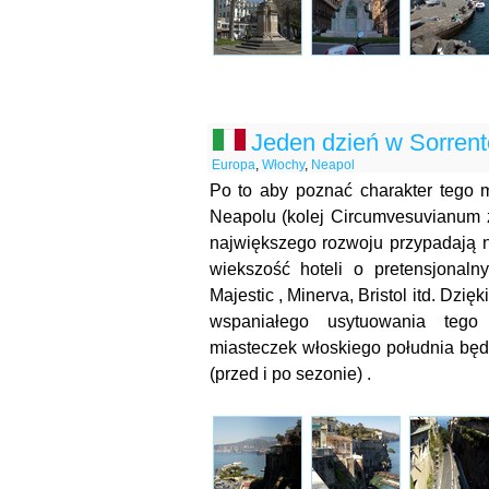
Jeden dzień w Sorrent
Europa
,
Włochy
,
Neapol
Po to aby poznać charakter tego 
Neapolu (kolej Circumvesuvianum za
największego rozwoju przypadają n
wiekszość hoteli o pretensjonaln
Majestic , Minerva, Bristol itd. D
wspaniałego usytuowania tego
miasteczek włoskiego południa bę
(przed i po sezonie) .