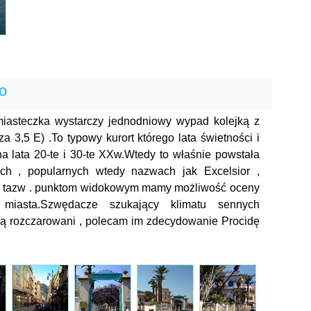
o
miasteczka wystarczy jednodniowy wypad kolejką z
 3,5 E) .To typowy kurort którego lata świetności i
a lata 20-te i 30-te XXw.Wtedy to właśnie powstała
ych , popularnych wtedy nazwach jak Excelsior ,
zięki tazw . punktom widokowym mamy możliwość oceny
 miasta.Szwędacze szukający klimatu sennych
dą rozczarowani , polecam im zdecydowanie Procidę