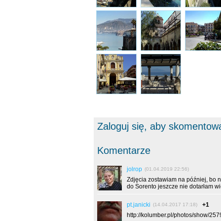
Zaloguj się, aby skomentow
Komentarze
jolrop
(01.04.2019 22:56)
Zdjęcia zostawiam na później, bo 
do Sorento jeszcze nie dotarłam wi
pt.janicki
+1
(14.04.2017 17:18)
http://kolumber.pl/photos/show/25