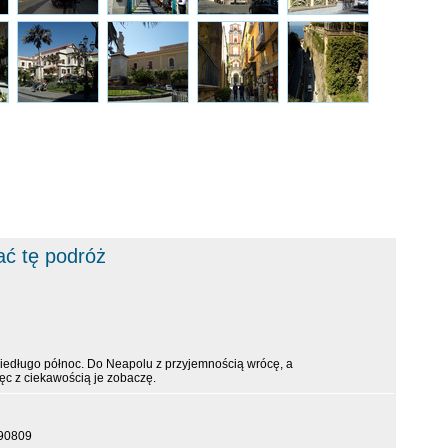
ać tę podróż
niedługo północ. Do Neapolu z przyjemnością wrócę, a
ęc z ciekawością je zobaczę.
790809