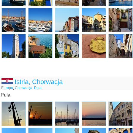
Istria, Chorwacja
Europa
,
Chorwacja
,
Pula
Pula