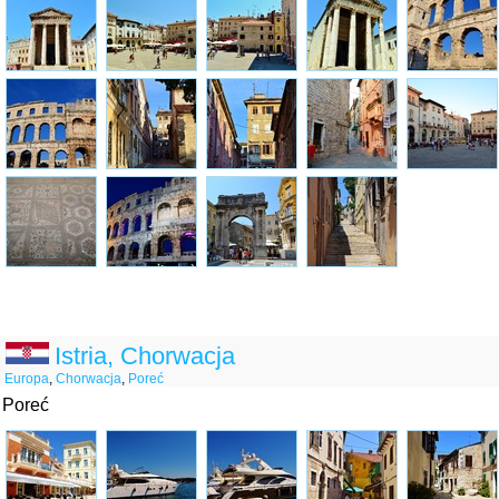
Istria, Chorwacja
Europa
,
Chorwacja
,
Poreć
Poreć