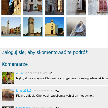
Zaloguj się, aby skomentować tę podróż
Komentarze
eli_ko
+1
(17.06.2014 21:40)
błękit, słońce i piękna Chorwacja - przyjemnie mi się oglądało tak ładn
turysta1310
+1
(28.05.2014 6:13)
Piękne zdjęcia Chorwacji, wróciłem z tych stron niedawno...
(21.05.2014 10:11)