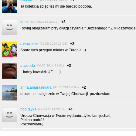
iwonka55h
+1
Ta kolekcja zdjęć też mi się bardzo podoba.
treize
+3
(19.05.2014 22:22)
Rovinj obejrzałam przy okazji czytania " Bezcennego " Z.Miłoszewski
s.wawelski
+2
(06.05.2014 17:08)
Sporo tych przygod mialas w Europie :-)
pt.janicki
+3
(04.05.2014 21:01)
...ładny kawałek UE ... :-) ...
anna.amarasekara
+2
(04.05.2014 6:04)
uroczo, nostalgicznie w Twojej Chorwacji. pozdrawiam
hooltayka
+4
(29.04.2014 20:09)
Urocza Chorwacja w Twoim wydaniu...tylko tam jechać.
Piekna podróż.
Pozdrawiam-)