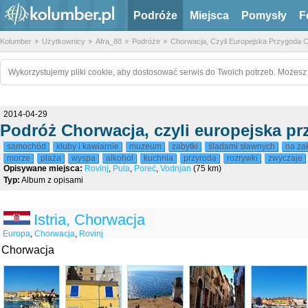
Podróże
Miejsca
Pomysły
F
Kolumber
Użytkownicy
Afra_88
Podróże
Chorwacja, Czyli Europejska Przygoda C
Wykorzystujemy pliki cookie, aby dostosować serwis do Twoich potrzeb. Możesz 
2014-04-29
Podróż Chorwacja, czyli europejska pr
samochód
kluby i kawiarnie
muzeum
zabytki
śladami sławnych
na za
morze
plaża
wyspa
alkohol
kuchnia
przyroda
rozrywki
zwyczaje
Opisywane miejsca:
Rovinj
,
Pula
,
Poreć
,
Vodnjan
(75 km)
Typ:
Album z opisami
Istria, Chorwacja
Europa
,
Chorwacja
,
Rovinj
Chorwacja