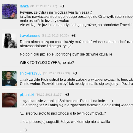
lanka
+3
(31.12.2013 12:17)
Pewnie, że cyfra i im młodsza tym fajniesza :)
ja tylko nawiazałam do tego jedego postu, gdzie Ci to wytknieto z nie
mnie osobiście też zirytowałao.
Ale widzę, że już takie napady nie będą groźne, bo obrońców Travelki t
travelaround
+3
(31.12.2013 10:35)
Dobra niech piszą co chcą, każdy może mieć własne zdanie, choć cza
nieuzasadnione i dlatego irytuje...
No po nicku już lepiej, bo trochę bym się dziwnie czuła :-)
WIEK TO TYLKO CYFRA, no nie?
snickers1958
+3
(30.12.2013 22:33)
... jak zwykle Piotr ustroił to w złote zgłoski a w takiej sytuacji to tego
Ci nie wolno. Pozwól nam być tak młodymi na ile się czujemy... Pozdr
pt.janicki
+3
(30.12.2013 21:55)
...zgadzam się z Lanką i Snickersem! Piotr mi na imię ... :-) ...
...ale trochę też z Lanką się nie zgadzam! Wszak nie od dzisiaj wiadom
"...i srebro,i złoto to nic! Chodzi o to by młodym być!..."
...to a propos jej sugestii, żebyś wiekiem się nie chwaliła
... :-) ...