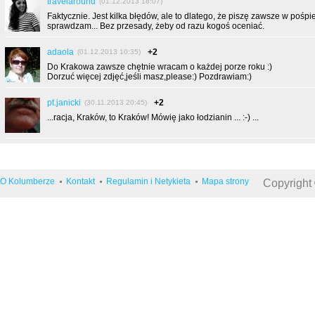
travelaround
(01.12.2013 18:07)
Faktycznie. Jest kilka błędów, ale to dlatego, że piszę zawsze w pośpie
sprawdzam... Bez przesady, żeby od razu kogoś oceniać.
adaola
+2
(01.12.2013 10:35)
Do Krakowa zawsze chętnie wracam o każdej porze roku :)
Dorzuć więcej zdjęć,jeśli masz,please:) Pozdrawiam:)
pt.janicki
+2
(30.11.2013 20:45)
...racja, Kraków, to Kraków! Mówię jako łodzianin ... :-) ...
O Kolumberze
Kontakt
Regulamin i Netykieta
Mapa strony
Copyright