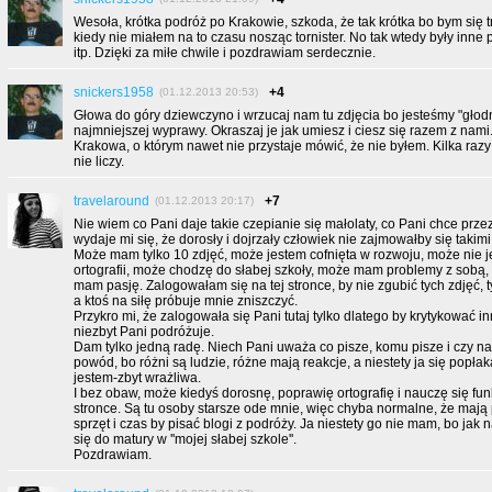
Wesoła, krótka podróż po Krakowie, szkoda, że tak krótka bo bym się t
kiedy nie miałem na to czasu nosząc tornister. No tak wtedy były inne pr
itp. Dzięki za miłe chwile i pozdrawiam serdecznie.
snickers1958
+4
(01.12.2013 20:53)
Głowa do góry dziewczyno i wrzucaj nam tu zdjęcia bo jesteśmy "głodn
najmniejszej wyprawy. Okraszaj je jak umiesz i ciesz się razem z nami.
Krakowa, o którym nawet nie przystaje mówić, że nie byłem. Kilka raz
nie liczy.
travelaround
+7
(01.12.2013 20:17)
Nie wiem co Pani daje takie czepianie się małolaty, co Pani chce prze
wydaje mi się, że dorosły i dojrzały człowiek nie zajmowałby się takimi
Może mam tylko 10 zdjęć, może jestem cofnięta w rozwoju, może nie 
ortografii, może chodzę do słabej szkoły, może mam problemy z sobą,
mam pasję. Zalogowałam się na tej stronce, by nie zgubić tych zdjęć, 
a ktoś na siłę próbuje mnie zniszczyć.
Przykro mi, że zalogowała się Pani tutaj tylko dlatego by krytykować in
niezbyt Pani podróżuje.
Dam tylko jedną radę. Niech Pani uważa co pisze, komu pisze i czy na
powód, bo różni są ludzie, różne mają reakcje, a niestety ja się popła
jestem-zbyt wrażliwa.
I bez obaw, może kiedyś dorosnę, poprawię ortografię i nauczę się fu
stronce. Są tu osoby starsze ode mnie, więc chyba normalne, że mają
sprzęt i czas by pisać blogi z podróży. Ja niestety go nie mam, bo jak 
się do matury w ''mojej słabej szkole''.
Pozdrawiam.