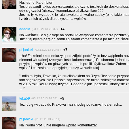
Nu, ładno, Kalumbier!
Toś przeszedł jakieś oczyszczenie, ale czy to jest krok do doskonałośc
gdy się czyści (niszczy) komentarze użytkowników???
Jeśli to tylko wypadek, to ratuj swoje archiwalne zapisy (o ile takie ma
i zrób z nich użytek dla odzyskania wpisów...
adaola
+4
(03.12.2013 20:37)
No właśnie! Co się dzieje na portalu? Wszystkie komentarze poznikał
Już tutaj byłam parę dni temu i pisałam komentarze,a po nich ani śladu
pt.janicki
+7
(03.12.2013 19:46)
...ha! Zniknięcie komentarzy spod zdjęć i podróży, to bez wątpienia n
element wirtualnej rzeczywistości kolumberowej. Po staremu jednak n
przyjmuje wpisów na głównych stronach profili użytkowników. Zatem t
wpisać i co zostało nieprzyjęte, muszę wrzucić tutaj:
"..miło mi było, Travelko, że rzuciłaś okiem na Rzym! Też sobie przyp
tam spędzonych. No i jeszcze zapewniam, że mimo zniknięcia koment
w 2015 roku kciuki będę trzymał! Podobnie jak i pozostali, którzy się z ty
... !"
teka59
+5
(03.12.2013 18:38)
Też lubię wypady do Krakowa i też chodzę po różnych galeriach...
pt.janicki
(01.12.2013 23:11)
Na Twoim profilu nie mogłem wpisać komentarza: