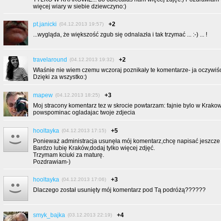
więcej wiary w siebie dziewczyno:)
pt.janicki
+2
(04.12.2013 19:57)
...wygląda, że większość zgub się odnalazła i tak trzymać ... :-) ... !
travelaround
+2
(04.12.2013 19:32)
Właśnie nie wiem czemu wczoraj poznikały te komentarze- ja oczywiśc
Dzięki za wszystko:)
mapew
+3
(04.12.2013 18:25)
Moj stracony komentarz tez w skrocie powtarzam: fajnie bylo w Krakow
powspominac ogladajac twoje zdjecia
hooltayka
+5
(04.12.2013 17:15)
Ponieważ administracja usunęła mój komentarz,chcę napisać jeszcze 
Bardzo lubię Kraków,dodaj tylko więcej zdjęć.
Trzymam kciuki za maturę.
Pozdrawiam-)
hooltayka
+3
(04.12.2013 17:06)
Dlaczego został usunięty mój komentarz pod Tą podróżą??????
smyk_bajka
+4
(03.12.2013 22:19)