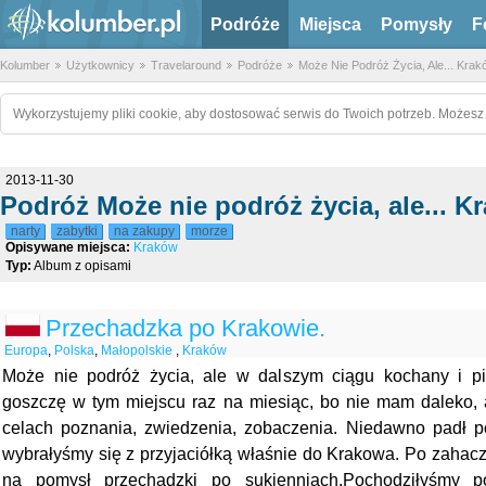
Podróże
Miejsca
Pomysły
F
Kolumber
Użytkownicy
Travelaround
Podróże
Może Nie Podróż Życia, Ale... Krak
Wykorzystujemy pliki cookie, aby dostosować serwis do Twoich potrzeb. Możesz 
2013-11-30
Podróż Może nie podróż życia, ale... K
narty
zabytki
na zakupy
morze
Opisywane miejsca:
Kraków
Typ:
Album z opisami
Przechadzka po Krakowie.
Europa
,
Polska
,
Małopolskie
,
Kraków
Może nie podróż życia, ale w dalszym ciągu kochany i p
goszczę w tym miejscu raz na miesiąc, bo nie mam daleko, a
celach poznania, zwiedzenia, zobaczenia. Niedawno padł po
wybrałyśmy się z przyjaciółką właśnie do Krakowa. Po zahac
na pomysł przechadzki po sukienniach.Pochodziłyśmy p