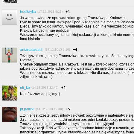
hooltayka
+4
(17.12.2013 9:23)
Ja wam powiem,że oprowadzałam grupę Fracuzów po Krakowie.
Było to sporo lat temu.Jak wpadli pod Sukiennice,nie mogłam ich odc
Biegaliśmy tylko do kantoru wymieniać kasę,a oni nie wiedzieli co kupić
Kraków bardzo im się podobał.
Wieczorem udaliśmy się francuskiej restauracji w której nikt nie mówił 
inna historia...
anianasadach
+4
(17.12.2013 9:10)
Też słyszałam tę opinię Francuzów o krakowskim rynku. Słuchamy te
Piotrze ;)
Chętnie oglądam zdjęcia z Krakowa i jest mi wszystko jedno, czy są 
jakiejś podróży...byle ładne, byle towarzyszyły im miłe doznania i przeż
Weroniko, co możesz, to popraw w tekście. Nie dla nas, dla siebie :) I
zdjęcia z Krakowa :)
eli_ko
+4
(14.12.2013 22:46)
Kraków zawsze piękny :)
pt.janicki
+5
(14.12.2013 19:38)
...to nie jest częste, żeby młody człowiek pozytywnie o matematyce się wy
Ja z nauczaniem matematyki miałem pośredni kontakt ucząc przedmio
Teraz zajmuję się obywatelskimi systemami edukacyjnymi.
Tak przy okazji. Dziś w "Teleexpresie" podano informację o uznaniu, w
francuskiej organizacji, rynku krakowskiego za najpiękniejszy na świe