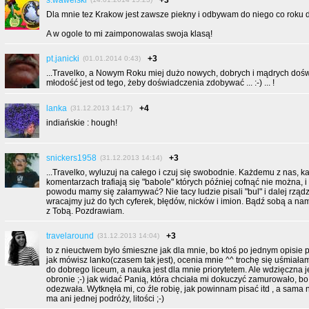
s.wawelski
+3
Dla mnie tez Krakow jest zawsze piekny i odbywam do niego co roku d
A w ogole to mi zaimponowalas swoja klasą!
pt.janicki
+3
(01.01.2014 0:43)
...Travelko, a Nowym Roku miej dużo nowych, dobrych i mądrych doś
młodość jest od tego, żeby doświadczenia zdobywać ... :-) ... !
lanka
+4
(31.12.2013 14:17)
indiańskie : hough!
snickers1958
+3
(31.12.2013 14:14)
...Travelko, wyluzuj na całego i czuj się swobodnie. Każdemu z nas, 
komentarzach trafiają się "babole" których później cofnąć nie można, i 
powodu mamy się załamywać? Nie tacy ludzie pisali "bul" i dalej rząd
wracajmy już do tych cyferek, błędów, nicków i imion. Bądź sobą a n
z Tobą. Pozdrawiam.
travelaround
+3
(31.12.2013 14:04)
to z nieuctwem było śmieszne jak dla mnie, bo ktoś po jednym opisie
jak mówisz lanko(czasem tak jest), ocenia mnie ^^ trochę się uśmiała
do dobrego liceum, a nauka jest dla mnie priorytetem. Ale wdzięczna je
obronie ;-) jak widać Panią, która chciała mi dokuczyć zamurowało, bo 
odezwała. Wytknęła mi, co źle robię, jak powinnam pisać itd , a sama 
ma ani jednej podróży, litości ;-)