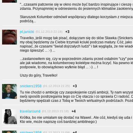
"...czasami patrzenie się w okno może być bardzo inspirujące i cieszę s
zdania. Przynajmniej w odniesieniu do jesiennych klimatów zaokiennych .
Staruszek Kolumber odmówił współpracy dlatego korzystam z miejsca
podróżą...
pt.janicki
+3
(01.12.2013 22:18)
Travelko, jeśli mogę tak pisać, dołączam się do słów Sławka (Snickersa
my obaj będziemy za Ciebie trzymali kciuki podczas matury. Cóż, jako 
napisać, że czasami "świat dojrzałych ludzi" i tak wygląda, że nie wia
niego śpieszyć ... :-) ...
...zastanowiłem się, czy w poprzednim zdaniu przed ostatnim "czy" po
ale jak wiadomo, na kolumberowy kolektyw można liczyć. Na pewno ktoś
podpowie, to obowiązkowo wytknie błąd ... :-) ... !
Uszy do góry, Travelko!
snickers1958
+3
(01.12.2013 21:25)
Tu nie chodzi o ambicję czy zaspokojenie czyiś ambicji, Ty nam wszys
swój sposób postrzegania tego co Cię otacza i co sprawia Ci radość. D
będziemy spędzali czas z Tobą w Twoich wirtualnych podróżach. Poz
travelaround
+4
(01.12.2013 21:18)
Krótka, bo nie umiałam się dostać na Wawel.. Ale cóż, kiedyś się uda i
Kto wie, może napiszę coś bardziej ambitnego:)
snickers1958
+4
(01.12.2013 21:09)