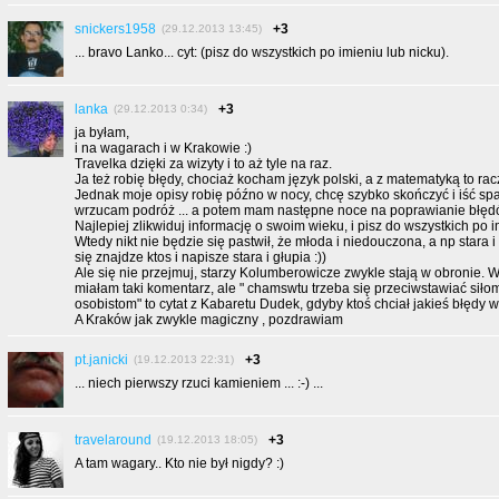
snickers1958
+3
(29.12.2013 13:45)
... bravo Lanko... cyt: (pisz do wszystkich po imieniu lub nicku).
lanka
+3
(29.12.2013 0:34)
ja byłam,
i na wagarach i w Krakowie :)
Travelka dzięki za wizyty i to aż tyle na raz.
Ja też robię błędy, chociaż kocham język polski, a z matematyką to racz
Jednak moje opisy robię późno w nocy, chcę szybko skończyć i iść sp
wrzucam podróż ... a potem mam następne noce na poprawianie błęd
Najlepiej zlikwiduj informację o swoim wieku, i pisz do wszystkich po i
Wtedy nikt nie będzie się pastwił, że młoda i niedouczona, a np stara 
się znajdze ktos i napisze stara i głupia :))
Ale się nie przejmuj, starzy Kolumberowicze zwykle stają w obronie. W
miałam taki komentarz, ale " chamswtu trzeba się przeciwstawiać sił
osobistom" to cytat z Kabaretu Dudek, gdyby ktoś chciał jakieś błędy w
A Kraków jak zwykle magiczny , pozdrawiam
pt.janicki
+3
(19.12.2013 22:31)
... niech pierwszy rzuci kamieniem ... :-) ...
travelaround
+3
(19.12.2013 18:05)
A tam wagary.. Kto nie był nigdy? :)