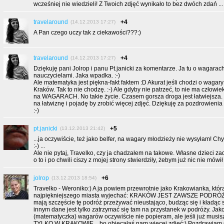
wcześniej nie wiedzieli! Z Twoich zdjęć wynikało to bez dwóch zdań ... :-)
travelaround
+4
(14.12.2013 17:27)
A Pan czego uczy tak z ciekawości???:)
travelaround
+4
(14.12.2013 17:27)
Dziękuję pani Jolrop i panu Pt.janicki za komentarze. Ja tu o wagara
nauczycielami. Jaka wpadka. :-)
Ale matematyka jest piękna-fakt faktem :D Akurat jeśli chodzi o wagary
Kraków. Tak to nie chodzę. :-) Ale gdyby nie patrzeć, to nie ma człowiek
na WAGARACH. No takie życie. Czasem gorsza droga jest łatwiejsza. 
na łatwiznę i pojadę by zrobić więcej zdjęć. Dziękuję za pozdrowieni
:-)
pt.janicki
+5
(13.12.2013 21:42)
...ja oczywiście, też jako belfer, na wagary młodzieży nie wysyłam! Chy
:-) ...
Ale nie pytaj, Travelko, czy ja chadzałem na takowe. Własne dzieci za
o to i po chwili ciszy z mojej strony stwierdziły, żebym już nic nie mówił ...
jolrop
+6
(13.12.2013 18:54)
Travelko - Weroniko:) A ja powiem przewrotnie jako Krakowianka, któr
najpiękniejszego miasta wyjechać: KRAKÓW JEST ZAWSZE PODRÓŻĄ
mają szczęście tę podróż przeżywać nieustająco, budząc się i kładą
innym dane jest tylko zatrzymać się tam na przystanek w podróży. Jako
(matematyczka) wagarów oczywiście nie popieram, ale jeśli już musi
TYLKO W KRAKOWIE... bo obiecałaś nam więcej zdjęć:) Pozdrawiam C