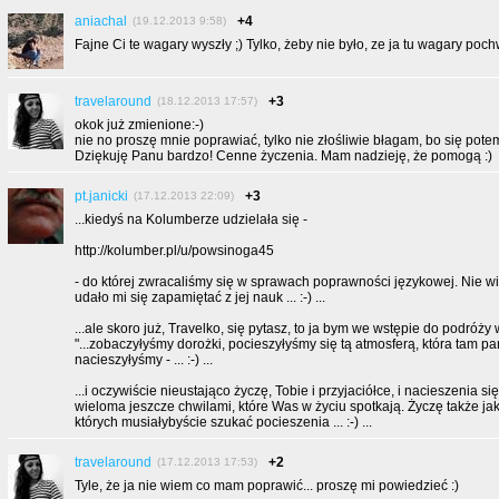
aniachal
+4
(19.12.2013 9:58)
Fajne Ci te wagary wyszły ;) Tylko, żeby nie było, ze ja tu wagary poc
travelaround
+3
(18.12.2013 17:57)
okok już zmienione:-)
nie no proszę mnie poprawiać, tylko nie złośliwie błagam, bo się potem
Dziękuję Panu bardzo! Cenne życzenia. Mam nadzieję, że pomogą :)
pt.janicki
+3
(17.12.2013 22:09)
...kiedyś na Kolumberze udzielała się -
http://kolumber.pl/u/powsinoga45
- do której zwracaliśmy się w sprawach poprawności językowej. Nie w
udało mi się zapamiętać z jej nauk ... :-) ...
...ale skoro już, Travelko, się pytasz, to ja bym we wstępie do podróży
"...zobaczyłyśmy dorożki, pocieszyłyśmy się tą atmosferą, która tam panu
nacieszyłyśmy - ... :-) ...
...i oczywiście nieustająco życzę, Tobie i przyjaciółce, i nacieszenia się
wieloma jeszcze chwilami, które Was w życiu spotkają. Życzę także jak
których musiałybyście szukać pocieszenia ... :-) ...
travelaround
+2
(17.12.2013 17:53)
Tyle, że ja nie wiem co mam poprawić... proszę mi powiedzieć :)