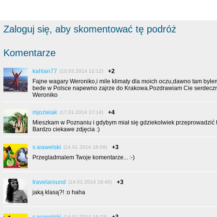
Zaloguj się, aby skomentować tę podróż
Komentarze
kahlan77
+2
(13.03.2014 12:12)
Fajne wagary Weroniko,i mile klimaty dla moich oczu,dawno tam byle
bede w Polsce napewno zajrze do Krakowa.Pozdrawiam Cie serdeczn
Weroniko
mjozwiak
+4
(17.01.2014 17:14)
Mieszkam w Poznaniu i gdybym miał się gdziekolwiek przeprowadzić to
Bardzo ciekawe zdjęcia :)
s.wawelski
+3
(14.01.2014 18:09)
Przegladmalem Twoje komentarze... :-)
travelaround
+3
(14.01.2014 16:40)
jaką klasą?! :o haha
(14.01.2014 15:23)