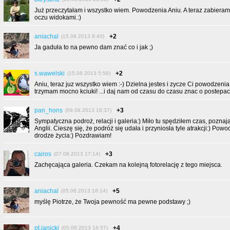
Już przeczytałam i wszystko wiem. Powodzenia Aniu. A teraz zabieram
oczu widokami.:)
aniachal
+2
(15.08.2013 8:40)
Ja gaduła to na pewno dam znać co i jak ;)
s.wawelski
+2
(15.08.2013 5:56)
Aniu, teraz juz wszystko wiem :-) Dzielna jestes i zycze Ci powodzeni
trzymam mocno kciuki! ...i daj nam od czasu do czasu znac o postepach.
pan_hons
+3
(09.08.2013 16:37)
Sympatyczna podroż, relacji i galeria:) Miło tu spędziłem czas, poznaj
Anglii. Cieszę się, że podróż się udała i przyniosła tyle atrakcji:) Po
drodze życia:) Pozdrawiam!
cairos
+3
(07.08.2013 17:14)
Zachęcająca galeria. Czekam na kolejną fotorelację z tego miejsca.
aniachal
+5
(05.08.2013 18:14)
myślę Piotrze, że Twoja pewność ma pewne podstawy ;)
pt.janicki
+4
(05.08.2013 16:57)