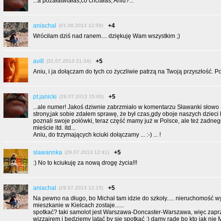
...a pozałatwiałaś,co chciałaś, Aniu?...
aniachal
+4
(01.08.2013 12:59)
Wróciłam dziś nad ranem.... dziękuję Wam wszystkim ;)
avill
+5
(31.07.2013 21:34)
Aniu, i ja dołączam do tych co życzliwie patrzą na Twoją przyszłość. P
pt.janicki
+5
(29.07.2013 15:00)
...ale numer! Jakoś dziwnie zabrzmiało w komentarzu Sławanki słowo -
strony,jak sobie zdałem sprawę, że był czas,gdy oboje naszych dzieci
poznali swoje połówki, teraz część mamy już w Polsce, ale też żadne
mieście itd. itd...
Aniu, do trzymających kciuki dołączamy ... :-) ... !
slawannka
+5
(29.07.2013 12:41)
:) No to kciukuję za nową drogę życia!!!
aniachal
+5
(29.07.2013 12:15)
Na pewno na długo, bo Michał tam idzie do szkoły..... nieruchomość w
mieszkanie w Kielcach zostaje......
spotkać? taki samolot jest Warszawa-Doncaster-Warszawa, więc zaprz
wizzairem i będziemy latać by się spotkać ;) damy radę bo kto jak nie 