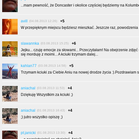
...mam pewność, że Doncaster i okolice częściej będziemy na Kolumberze
avill
+5
(04.08.2013 12:26)
W przepięknym miejscu będziesz mieszkać. Jeszcze raz, powodzenia 
slawannka
+6
(03.08.2013 15:25)
Jejku... czuję emocje za słowami... Przeczytałam! Na obejrzenie zdj
się morduję z moimi... A kciuki trzymam dalej...
kahlan77
+5
(03.08.2013 14:58)
Trzymam kciuki za Ciebie Aniu na nowej drodze życia :).Pozdrawiam s
aniachal
+4
(03.08.2013 11:53)
Dziękuję Wszystkim za kciuki ;)
aniachal
+4
(01.08.2013 16:43)
;) jutro wszystko opiszę ;)
pt.janicki
+4
(01.08.2013 13:30)