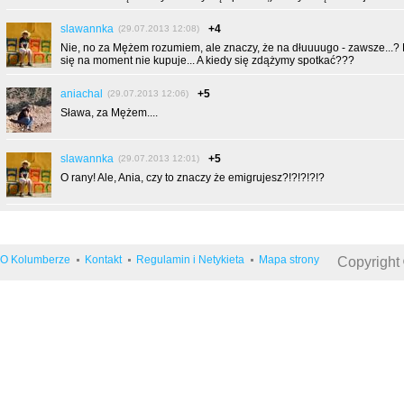
slawannka
+4
(29.07.2013 12:08)
Nie, no za Mężem rozumiem, ale znaczy, że na dłuuuugo - zawsze...?
się na moment nie kupuje... A kiedy się zdążymy spotkać???
aniachal
+5
(29.07.2013 12:06)
Sława, za Mężem....
slawannka
+5
(29.07.2013 12:01)
O rany! Ale, Ania, czy to znaczy że emigrujesz?!?!?!?!?
O Kolumberze
Kontakt
Regulamin i Netykieta
Mapa strony
Copyright