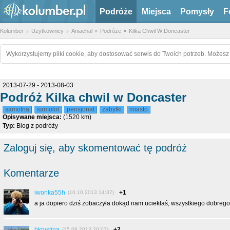
Podróże
Miejsca
Pomysły
F
Kolumber
Użytkownicy
Aniachal
Podróże
Kilka Chwil W Doncaster
Wykorzystujemy pliki cookie, aby dostosować serwis do Twoich potrzeb. Możesz 
2013-07-29 - 2013-08-03
Podróż Kilka chwil w Doncaster
samotna
samolot
pensjonat
zabytki
miasto
Opisywane miejsca:
(1520 km)
Typ:
Blog z podróży
Zaloguj się, aby skomentować tę podróż
Komentarze
iwonka55h
+1
(10.10.2013 14:37)
a ja dopiero dziś zobaczyła dokąd nam uciekłaś, wszystkiego dobrego 
bkrystina
+2
(15.08.2013 20:03)