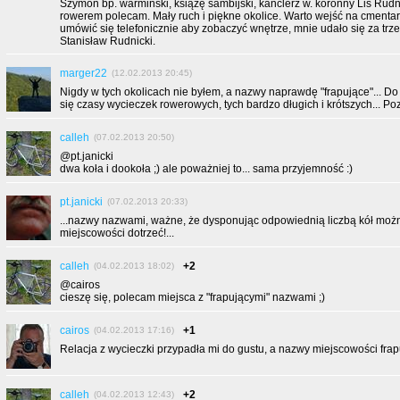
Szymon bp. warmiński, książę sambijski, kanclerz w. koronny Lis Rud
rowerem polecam. Mały ruch i piękne okolice. Warto wejść na cmentar
umówić się telefonicznie aby zobaczyć wnętrze, mnie udało się za tr
Stanisław Rudnicki.
marger22
(12.02.2013 20:45)
Nigdy w tych okolicach nie byłem, a nazwy naprawdę "frapujące"... Do
się czasy wycieczek rowerowych, tych bardzo długich i krótszych... P
calleh
(07.02.2013 20:50)
@pt.janicki
dwa koła i dookoła ;) ale poważniej to... sama przyjemność :)
pt.janicki
(07.02.2013 20:33)
...nazwy nazwami, ważne, że dysponując odpowiednią liczbą kół moż
miejscowości dotrzeć!...
calleh
+2
(04.02.2013 18:02)
@cairos
cieszę się, polecam miejsca z "frapującymi" nazwami ;)
cairos
+1
(04.02.2013 17:16)
Relacja z wycieczki przypadła mi do gustu, a nazwy miejscowości frap
calleh
+2
(04.02.2013 12:43)