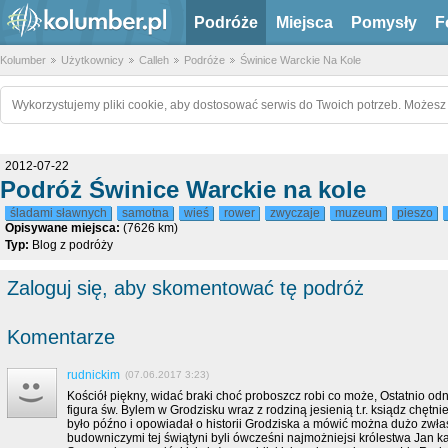
Podróże
Miejsca
Pomysły
F
Kolumber
Użytkownicy
Calleh
Podróże
Świnice Warckie Na Kole
Wykorzystujemy pliki cookie, aby dostosować serwis do Twoich potrzeb. Możesz 
2012-07-22
Podróż Świnice Warckie na kole
śladami sławnych
samotna
wieś
rower
zwyczaje
muzeum
pieszo
Opisywane miejsca:
(7626 km)
Typ:
Blog z podróży
Zaloguj się, aby skomentować tę podróż
Komentarze
rudnickim
(07.06.2017 3:23)
Kościół piękny, widać braki choć proboszcz robi co może, Ostatnio o
figura św. Bylem w Grodzisku wraz z rodziną jesienią t.r. ksiądz chętni
było późno i opowiadał o historii Grodziska a mówić można dużo zwł
budowniczymi tej świątyni byli ówcześni najmożniejsi królestwa Jan ka