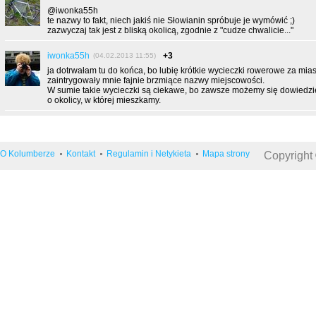
@iwonka55h
te nazwy to fakt, niech jakiś nie Słowianin spróbuje je wymówić ;)
zazwyczaj tak jest z bliską okolicą, zgodnie z "cudze chwalicie..."
iwonka55h
+3
(04.02.2013 11:55)
ja dotrwałam tu do końca, bo lubię krótkie wycieczki rowerowe za mia
zaintrygowały mnie fajnie brzmiące nazwy miejscowości.
W sumie takie wycieczki są ciekawe, bo zawsze możemy się dowiedz
o okolicy, w której mieszkamy.
O Kolumberze
Kontakt
Regulamin i Netykieta
Mapa strony
Copyright