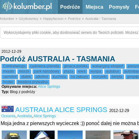
Podróże
Miejsca
Pomysły
F
Kolumber
Użytkownicy
Happyfaceon
Podróże
Australia - Tasmania
Wykorzystujemy pliki cookie, aby dostosować serwis do Twoich potrzeb. Możesz 
2012-12-29
Podróż AUSTRALIA - TASMANIA
Centralwings
cudowna planeta
ginaca polska
wakacyjny ekspert
pieszo
miasto
morze
park narodowy
plaża
wieś
wyspa
autobus
autostop
samolot
statek
alkohol
kuchnia
na zakupy
rozrywki
święta
gospod
hostel
kwatera prywatna
Opisywane miejsca:
Alice Springs
Typ:
Blog z podróży
AUSTRALIA ALICE SPRINGS
2012-12-29
Oceania
,
Australia
,
Alice Springs
Moja jedna z pierwszych wycieczek :)) ponoć dalej nie można był