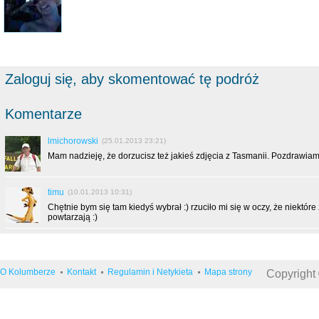
Zaloguj się, aby skomentować tę podróż
Komentarze
lmichorowski
(25.01.2013 23:21)
Mam nadzieję, że dorzucisz też jakieś zdjęcia z Tasmanii. Pozdrawiam
timu
(10.01.2013 10:31)
Chętnie bym się tam kiedyś wybrał :) rzuciło mi się w oczy, że niektóre 
powtarzają :)
O Kolumberze
Kontakt
Regulamin i Netykieta
Mapa strony
Copyright