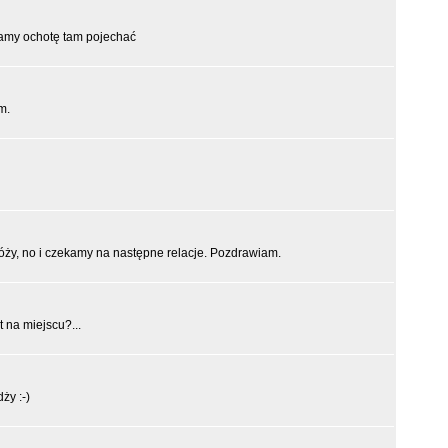
amy ochotę tam pojechać
m.
óży, no i czekamy na następne relacje. Pozdrawiam.
t na miejscu?...
ży :-)