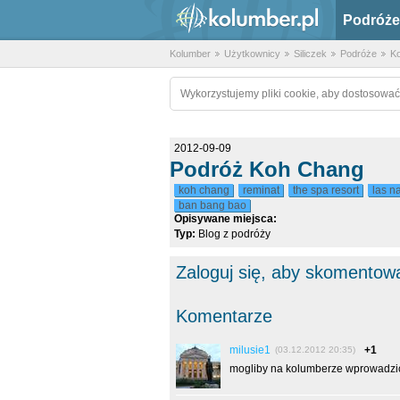
Podróże
Kolumber
Użytkownicy
Siliczek
Podróże
K
Wykorzystujemy pliki cookie, aby dostosować
2012-09-09
Podróż Koh Chang
koh chang
reminat
the spa resort
las 
ban bang bao
Opisywane miejsca:
Typ:
Blog z podróży
Zaloguj się, aby skomentow
Komentarze
milusie1
+1
(03.12.2012 20:35)
mogliby na kolumberze wprowadzić o