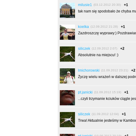
milusie1
+1
(03.12.2012 20:30)
tak nam się spodobało że chyba m
koelka
+1
(12.09.2012 21:28)
Zazdroszczę wyprawy:) Pozdrawia
siliczek
+2
(12.09.2012 2:07)
Absolutnie na miejscu! :)
lmichorowski
+2
(11.09.2012 23:21)
Życzę wielu wrażeń w dalszej podr
pt.janicki
+1
(11.09.2012 15:19)
...czyli trzymanie kciuków ciągle jes
siliczek
+1
(11.09.2012 12:04)
Trwa! Aktualnie jesteśmy w Kambod
(10.09.2012 20:19)