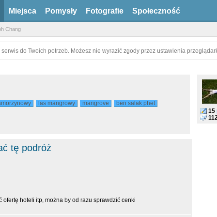
Miejsca
Pomysły
Fotografie
Społeczność
oh Chang
 serwis do Twoich potrzeb. Możesz nie wyrazić zgody przez ustawienia przeglądark
namorzynowy
las mangrowy
mangrove
ben salak phet
15
11
ać tę podróż
fertę hoteli itp, można by od razu sprawdzić cenki