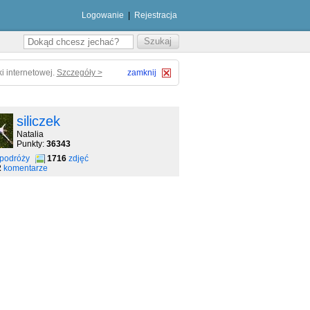
Logowanie
|
Rejestracja
i internetowej.
Szczegóły >
zamknij
siliczek
Natalia
Punkty:
36343
podróży
1716
zdjęć
2
komentarze