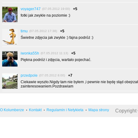
voyager747
+5
(07.05.2012 19:00)
fotki jak zwykle na poziomie :)
timu
+5
(07.05.2012 17:38)
Świetne zdjęcia jak zwykle :) fajna podróż :)
iwonka55h
+5
(07.05.2012 11:13)
Piękna podróż i zdjęcia, wartało pojechać.
przedpole
+7
(07.05.2012 8:00)
Ciekawie wyszło.Nigdy tam nie byłem ,i pewnie nie będę stąd obejrza
zainteresowaniem.Pozdrawiam
O Kolumberze
Kontakt
Regulamin i Netykieta
Mapa strony
Copyright