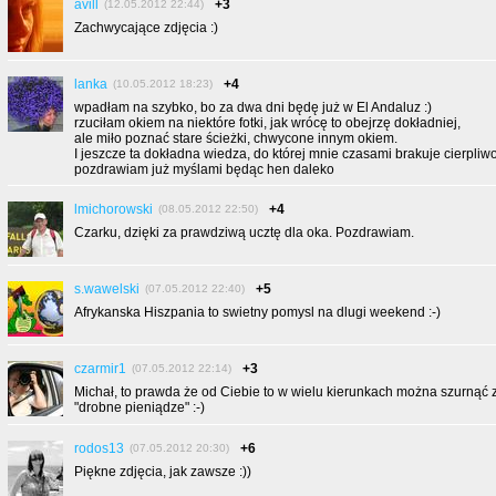
avill
+3
(12.05.2012 22:44)
Zachwycające zdjęcia :)
lanka
+4
(10.05.2012 18:23)
wpadłam na szybko, bo za dwa dni będę już w El Andaluz :)
rzuciłam okiem na niektóre fotki, jak wrócę to obejrzę dokładniej,
ale miło poznać stare ścieżki, chwycone innym okiem.
I jeszcze ta dokładna wiedza, do której mnie czasami brakuje cierpliwo
pozdrawiam już myślami będąc hen daleko
lmichorowski
+4
(08.05.2012 22:50)
Czarku, dzięki za prawdziwą ucztę dla oka. Pozdrawiam.
s.wawelski
+5
(07.05.2012 22:40)
Afrykanska Hiszpania to swietny pomysl na dlugi weekend :-)
czarmir1
+3
(07.05.2012 22:14)
Michał, to prawda że od Ciebie to w wielu kierunkach można szurnąć
"drobne pieniądze" :-)
rodos13
+6
(07.05.2012 20:30)
Piękne zdjęcia, jak zawsze :))