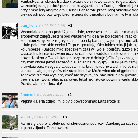
Fantastyczna relacja. Bardzo ciekawy opis i rewelacyjne zdjęcia. Żałuję
wcześniej na tę podróż przed moim wyjazdem na Fuertę... Niemniej z
przyjemnością obejrzałem Fuertę i Lanzarote przez Twój obiektyw. Wi
ciekawych podróży więc biegnę teraz do Barcelony bo i tam w tym ro
pan_hons
+2
(14.09.2012 0:16)
Wspaniale opisana podróż, dokładnie, rzeczowo i ciekawie, z masą pi
zrobionych zdjęć! Jestem pod wrażeniem! Idealne połączenie, rzadko
kolumberze, gdzie z reguły ludzie albo idą bardziej w jedną stronę, al
udało połączyć obie cechy i Tego ci gratuluję! Oby takich relacji jak ta,
kolumberze:) Bardzo miło spędziłem czas w Twojej podróży, dużo się
wyspach jak i nacieszyłem oczy wspaniałymi widokami, głównie natury
dowiedziałem z Twoich komentarzy, za co dziękuję:) Choć przyznaję s
czy bym chciał jakoś szczególnie lecieć na te wyspy... Brakuje mi tam j
prawdziwego, wszędzie tak pusto i martwo, i to jedno z tych miejsc na 
znacznie więcej turystów niż autochtonów. Może więc nie ciągnie mnie
zapewne się tam wybiorę, choć nie szybko, bo inne kierunki w głowie
pewien, że Twoja relacja, zarówno tekst jak i słowa powinny wielu skło
Pozdrawiam serdecznie!
freemarti
+3
(08.09.2012 11:20)
Piękna galeria zdjęc i miło było powspominac Lanzarotte :))
zosfik
+3
(09.06.2012 12:48)
Aż mi się cieplej zrobiło po tej słonecznej podróży. Dziękuję za szcze
piękne zdjęcia. Pozdrawiam.