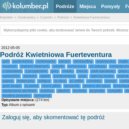
Podróże
Miejsca
Pomysły
F
Kolumber
Użytkownicy
Czarmir1
Podróże
Kwietniowa Fuerteventura
Wykorzystujemy pliki cookie, aby dostosować serwis do Twoich potrzeb. Możesz 
2012-05-05
Podróż Kwietniowa Fuerteventura
golf
jazda konna
nurkowanie
pieszo
windsurfing
wspinaczka
żagle
muzeum
śladami sławnych
zabytki
biznesowa
na zakupy
romantyczn
z dzieckiem
z przyjaciółmi
góry
miasto
morze
park narodowy
plaża
samochód
samolot
statek
fuerteventura
wiatr
latarnia morka
wiatrak
pajara
betancuria
antigua
la oliva
el cotillo
corralejo
tuineje
casil
gran tarajal
la pared
morro jable
lanzarote
jameos del aqua
timanfay
wydarzenia sportowe
autobus
alkohol
kuchnia
przyroda
rozrywki
św
kwatera prywatna
pensjonat
Opisywane miejsca:
(274 km)
Typ:
Album z opisami
Zaloguj się, aby skomentować tę podróż