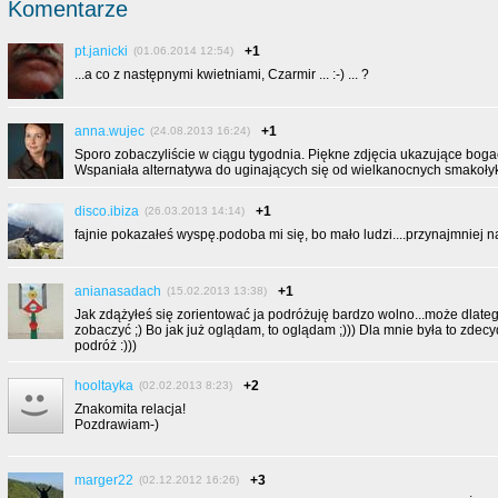
Komentarze
pt.janicki
+1
(01.06.2014 12:54)
...a co z następnymi kwietniami, Czarmir ... :-) ... ?
anna.wujec
+1
(24.08.2013 16:24)
Sporo zobaczyliście w ciągu tygodnia. Piękne zdjęcia ukazujące boga
Wspaniała alternatywa do uginających się od wielkanocnych smakoły
disco.ibiza
+1
(26.03.2013 14:14)
fajnie pokazałeś wyspę.podoba mi się, bo mało ludzi....przynajmniej n
anianasadach
+1
(15.02.2013 13:38)
Jak zdążyłeś się zorientować ja podróżuję bardzo wolno...może dlateg
zobaczyć ;) Bo jak już oglądam, to oglądam ;))) Dla mnie była to zde
podróż :)))
hooltayka
+2
(02.02.2013 8:23)
Znakomita relacja!
Pozdrawiam-)
marger22
+3
(02.12.2012 16:26)