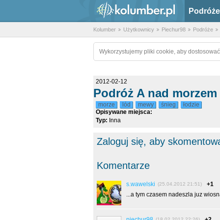
Podróże
Kolumber
Użytkownicy
Piechur98
Podróże
Wykorzystujemy pliki cookie, aby dostosować
2012-02-12
Podróż A nad morzem 
morze
lód
mewy
śnieg
łodzie
Opisywane miejsca:
Typ:
Inna
Zaloguj się, aby skomentow
Komentarze
s.wawelski
+1
(25.04.2012 21:51)
...a tym czasem nadeszla juz wiosna.
piechur98
+2
(18.02.2012 22:26)