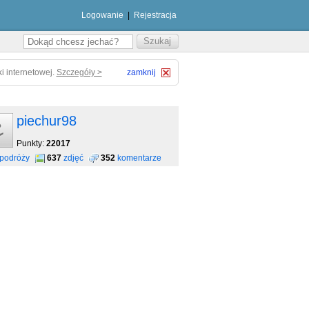
Logowanie
|
Rejestracja
i internetowej.
Szczegóły >
zamknij
piechur98
Punkty:
22017
podróży
637
zdjęć
352
komentarze