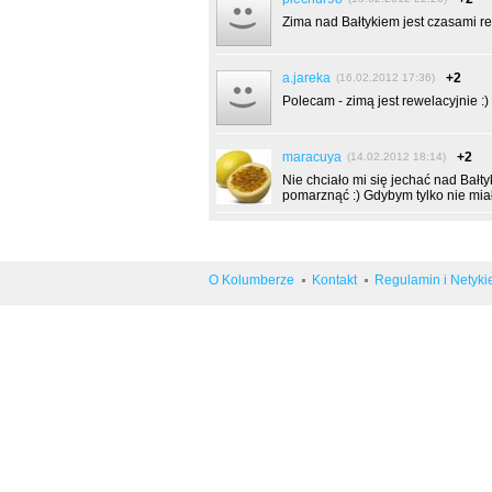
Zima nad Bałtykiem jest czasami r
a.jareka
+2
(16.02.2012 17:36)
Polecam - zimą jest rewelacyjnie :)
maracuya
+2
(14.02.2012 18:14)
Nie chciało mi się jechać nad Bałt
pomarznąć :) Gdybym tylko nie miała
O Kolumberze
Kontakt
Regulamin i Netyki