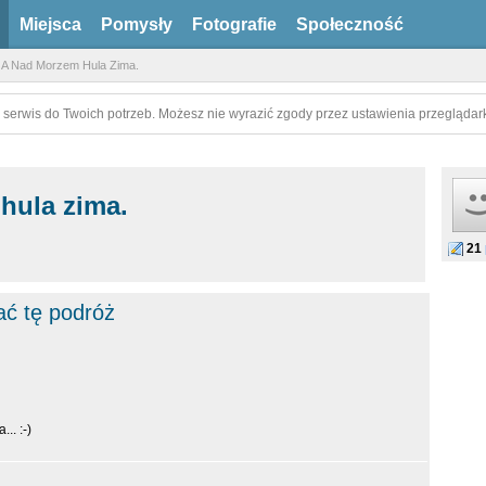
Miejsca
Pomysły
Fotografie
Społeczność
A Nad Morzem Hula Zima.
 serwis do Twoich potrzeb. Możesz nie wyrazić zgody przez ustawienia przeglądark
hula zima.
21
ać tę podróż
.. :-)