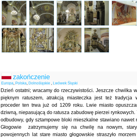
zakończenie
Europa
,
Polska
,
Dolnośląskie
,
Lwówek Śląski
Dzień ostatni; wracamy do rzeczywistości. Jeszcze chwilka
pięknym ratuszem, atrakcją miasteczka jest też tradycja
proceder ten trwa już od 1209 roku. Lwie miasto opuszcz
dziwną, niepasującą do ratusza zabudowę pierzei rynkowych. To
odbudowy, gdy sztampowe bloki mieszkalne stawiano nawet 
Głogowie zatrzymujemy się na chwilę na nowym, stary
powojennych lat stare miasto głogowskie straszyło morzem 