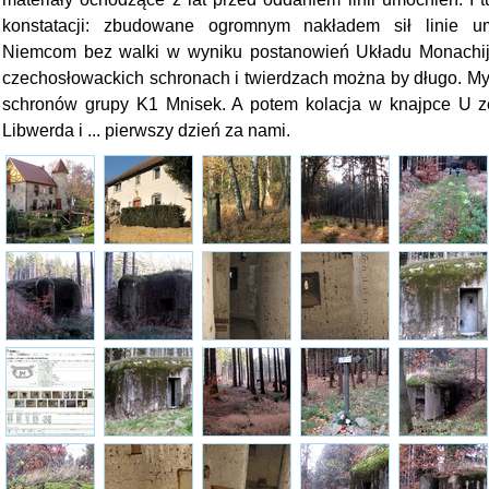
konstatacji: zbudowane ogromnym nakładem sił linie u
Niemcom bez walki w wyniku postanowień Układu Monachijski
czechosłowackich schronach i twierdzach można by długo. My z
schronów grupy K1 Mnisek. A potem kolacja w knajpce U 
Libwerda i ... pierwszy dzień za nami.