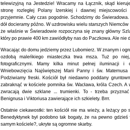
telewizyjną na Jestedzie! Wracamy na Łącznik, skąd kieru
stronę rozległej Polany Izerskiej i dawnej miejscowości
przyjemnie. Cały czas pogodnie. Schodzimy do Świeradowa. D
dół docieramy późno. W uzdrowisku wielu starszych Niemców i
że właśnie w Świeradowie rozpoczyna się znany główny Szla
który po prawie 400 km zawiódłyby nas do Paczkowa. Ale nie dzi
Wracając do domu jedziemy przez Lubomierz. W znanym i og
ozdobą maleńkiego miasteczka trwa msza. Tuż po nie
fotograficznymi. Mamy kilka minut pełnej iluminacji i 
Wniebowzięcia Najświętszej Marii Panny i św. Maternusa 
Podziwiamy freski. Kościół był niedawno poddany gruntowne
zabraknąć w kościele pomnika św. Wacława, króla Czech. A
zwracają dwie szklane ... trumienki. To - trzeba przyznać 
Benignusa i Viktoriusa zawierające ich szkielety. Brrr.
Ostatnie ciekawostki: ten kościół nie ma wieży, a leżący po 
Benedyktynek był podobno tak bogaty, że na pewno gdzieś
samym kościele?, ukryte są ogromne skarby.