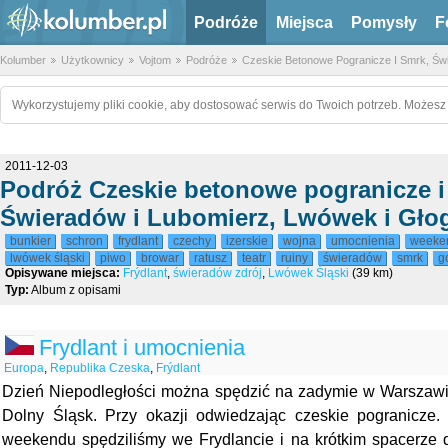
Podróże
Miejsca
Pomysły
F
Kolumber
Użytkownicy
Vojtom
Podróże
Czeskie Betonowe Pogranicze I Smrk, Św
Wykorzystujemy pliki cookie, aby dostosować serwis do Twoich potrzeb. Możesz 
2011-12-03
Podróż Czeskie betonowe pogranicze i
Świeradów i Lubomierz, Lwówek i Gł
bunkier
schron
frydlant
czechy
izerskie
wojna
umocnienia
weeke
lwówek śląski
piwo
browar
ratusz
teatr
ruiny
świeradów
smrk
g
Opisywane miejsca:
Frýdlant
,
świeradów zdrój
,
Lwówek Śląski
(39 km)
Typ:
Album z opisami
Frydlant i umocnienia
Europa
,
Republika Czeska
,
Frýdlant
Dzień Niepodległości można spędzić na zadymie w Warszawie 
Dolny Śląsk. Przy okazji odwiedzając czeskie pogranicze.
weekendu spędziliśmy we Frydlancie i na krótkim spacerze d