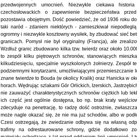
przedwojennych umocnień. Niezwykle ciekawa historia
czechosłowackich o zapewnienie bezpieczeństwa prze
pozostawia obojętnym. Dość powiedzieć, że od 1936 roku d
taki naród - zdaniem niektórych - zamieszkiwał niepodległą
ogromny i niezwykle kosztowny wysiłek, by zbudować sieć be
granicach. Pomysł nie był oryginalny (Francja), ale zreali
Wzdłuż granic zbudowano kilka tzw. twierdz oraz około 10.000
to zespół kilku piętrowych schronów, stanowiących mieszka
kilkudziesięciu, specjalnie wyszkolonych żołnierzy. Zespół 
podziemnymi korytarzami, umożliwiającymi przemieszczanie lud
znane twierdze to Bouda (w okolicy Kralik) oraz Hanicka w ok
horach. Wędrując szlakami Gór Orlickich, Izerskich, Jastrzębi
nie zauważyć charakterystycznych schronów ciężkich lub lekk
ich część jest ogólnie dostępna, bo np. brak kraty wejściowe
zdecyduje na penetrację, to radzę dość ostrożnie, zwłaszcz
może nagle okazać się, że nie ma już schodów, albo w podło
Czesi ostrzegają, że zwiedzanie odbywa się na własną od
trafimy na odrestaurowane schrony, gdzie dodatkowo z
materiały ochodzące z lat przed oddaniem linii umocnień. I