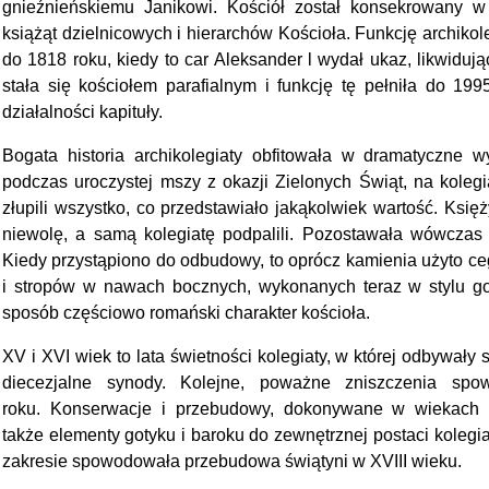
gnieźnieńskiemu Janikowi. Kościół został konsekrowany 
książąt dzielnicowych i hierarchów Kościoła. Funkcję archikole
do 1818 roku, kiedy to car Aleksander l wydał ukaz, likwiduj
stała się kościołem parafialnym i funkcję tę pełniła do 199
działalności kapituły.
Bogata historia archikolegiaty obfitowała w dramatyczne 
podczas uroczystej mszy z okazji Zielonych Świąt, na kolegia
złupili wszystko, co przedstawiało jakąkolwiek wartość. Księ
niewolę, a samą kolegiatę podpalili. Pozostawała wówczas ki
Kiedy przystąpiono do odbudowy, to oprócz kamienia użyto ce
i stropów w nawach bocznych, wykonanych teraz w stylu go
sposób częściowo romański charakter kościoła.
XV i XVI wiek to lata świetności kolegiaty, w której odbywały s
diecezjalne synody. Kolejne, poważne zniszczenia s
roku. Konserwacje i przebudowy, dokonywane w wiekach 
także elementy gotyku i baroku do zewnętrznej postaci kolegia
zakresie spowodowała przebudowa świątyni w XVIII wieku.