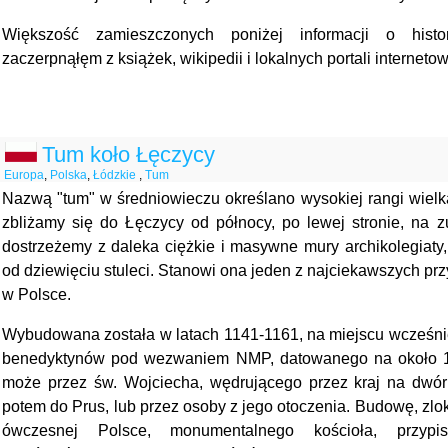
Większość zamieszczonych poniżej informacji o histo
zaczerpnąłęm z książek, wikipedii i lokalnych portali interneto
Tum koło Łęczycy
Europa
,
Polska
,
Łódzkie
,
Tum
Nazwą "tum" w średniowieczu określano wysokiej rangi wielk
zbliżamy się do Łęczycy od północy, po lewej stronie, na z
dostrzeżemy z daleka ciężkie i masywne mury archikolegiaty,
od dziewięciu stuleci. Stanowi ona jeden z najciekawszych pr
w Polsce.
Wybudowana została w latach 1141-1161, na miejscu wcześnie
benedyktynów pod wezwaniem NMP, datowanego na około 1
może przez św. Wojciecha, wędrującego przez kraj na dwó
potem do Prus, lub przez osoby z jego otoczenia. Budowę, zlo
ówczesnej Polsce, monumentalnego kościoła, przypis