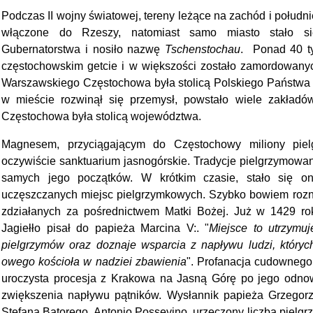
Podczas II wojny światowej, tereny leżące na zachód i połudn
włączone do Rzeszy, natomiast samo miasto stało si
Gubernatorstwa i nosiło nazwę
Tschenstochau
. Ponad 40 ty
częstochowskim getcie i w większości zostało zamordowan
Warszawskiego Częstochowa była stolicą Polskiego Państwa
w mieście rozwinął się przemysł, powstało wiele zakładó
Częstochowa była stolicą województwa.
Magnesem, przyciągającym do Częstochowy miliony pielg
oczywiście sanktuarium jasnogórskie. Tradycje pielgrzymowa
samych jego początków. W krótkim czasie, stało się on
uczęszczanych miejsc pielgrzymkowych. Szybko bowiem rozni
zdziałanych za pośrednictwem Matki Bożej. Już w 1429 ro
Jagiełło pisał do papieża Marcina V:. "
Miejsce to utrzymuj
pielgrzymów oraz doznaje wsparcia z napływu ludzi, który
owego kościoła w nadziei zbawienia
". Profanacja cudownego
uroczysta procesja z Krakowa na Jasną Górę po jego odnowi
zwiększenia napływu pątników. Wysłannik papieża Grzegorza
Stefana Batorego, Antonio Possevino, urzeczony liczbą piel