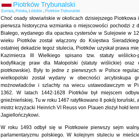
Piotrków Trybunalski
Europa
,
Polska
,
Łódzkie
,
Piotrków Trybunalski
Choć osady słowiańskie w okolicach dzisiejszego Piotrkowa is
pierwsza historyczna wzmianka o miejscowości pochodzi z 
Białego, wydanego dla opactwa cystersów w Sulejowie w 1217
wieku Piotrków został włączony do Księstwa Sieradzkieg
ostatniej dekadzie tegoż stulecia, Piotrków uzyskał prawa mi
Kazimierza III Wielkiego spisano tzw. statuty wiślicko-
kodyfikację praw dla Małopolski (statuty wiślickie) oraz d
piotrkowskie). Były to jedne z pierwszych w Polsce regulac
wielkopolski został wydany w obecności arcybiskupa gni
możnowładców i szlachty na wiecu ustawodawczym w Pio
1362. W latach 1442-1628 Piotrków był miejscem odbyw
gnieźnieńskiej. Tu w roku 1467 ratyfikowano II pokój toruński, 
mistrz krzyżacki Heinrich VI Reuss von Plauen złożył hołd len
Jagiellończykowi.
W roku 1493 odbył się w Piotrkowie pierwszy sejm waln
parlamentaryzmu polskiego. W kolejnym stuleciu w mieści