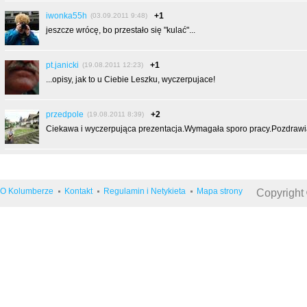
iwonka55h
+1
(03.09.2011 9:48)
jeszcze wrócę, bo przestało się "kulać"...
pt.janicki
+1
(19.08.2011 12:23)
...opisy, jak to u Ciebie Leszku, wyczerpujace!
przedpole
+2
(19.08.2011 8:39)
Ciekawa i wyczerpująca prezentacja.Wymagała sporo pracy.Pozdraw
O Kolumberze
Kontakt
Regulamin i Netykieta
Mapa strony
Copyright