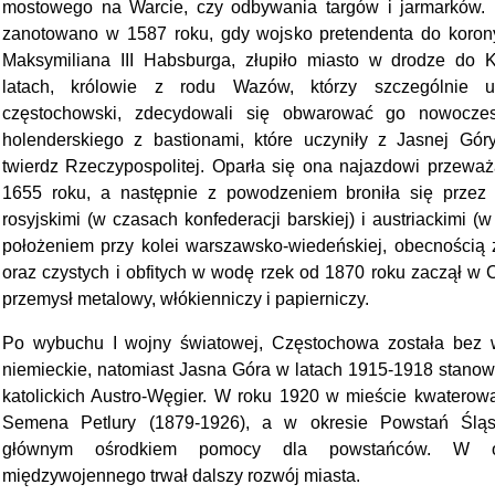
mostowego na Warcie, czy odbywania targów i jarmarków. 
zanotowano w 1587 roku, gdy wojsko pretendenta do korony 
Maksymiliana III Habsburga, złupiło miasto w drodze do 
latach, królowie z rodu Wazów, którzy szczególnie um
częstochowski, zdecydowali się obwarować go nowoczesn
holenderskiego z bastionami, które uczyniły z Jasnej Gór
twierdz Rzeczypospolitej. Oparła się ona najazdowi przeważ
1655 roku, a następnie z powodzeniem broniła się przez 
rosyjskimi (w czasach konfederacji barskiej) i austriackimi 
położeniem przy kolei warszawsko-wiedeńskiej, obecnością z
oraz czystych i obfitych w wodę rzek od 1870 roku zaczął w 
przemysł metalowy, włókienniczy i papierniczy.
Po wybuchu I wojny światowej, Częstochowa została bez w
niemieckie, natomiast Jasna Góra w latach 1915-1918 stanow
katolickich Austro-Węgier. W roku 1920 w mieście kwaterowa
Semena Petlury (1879-1926), a w okresie Powstań Śląs
głównym ośrodkiem pomocy dla powstańców. W okr
międzywojennego trwał dalszy rozwój miasta.