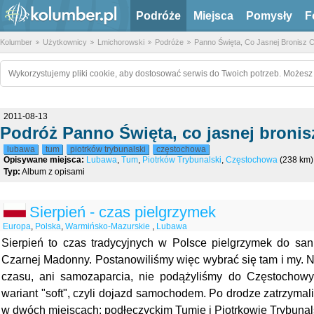
Podróże
Miejsca
Pomysły
F
Kolumber
Użytkownicy
Lmichorowski
Podróże
Panno Święta, Co Jasnej Bronisz 
Wykorzystujemy pliki cookie, aby dostosować serwis do Twoich potrzeb. Możesz 
2011-08-13
Podróż Panno Święta, co jasnej bronis
lubawa
tum
piotrków trybunalski
częstochowa
Opisywane miejsca:
Lubawa
,
Tum
,
Piotrków Trybunalski
,
Częstochowa
(238 km)
Typ:
Album z opisami
Sierpień - czas pielgrzymek
Europa
,
Polska
,
Warmińsko-Mazurskie
,
Lubawa
Sierpień to czas tradycyjnych w Polsce pielgrzymek do san
Czarnej Madonny. Postanowiliśmy więc wybrać się tam i my. N
czasu, ani samozaparcia, nie podążyliśmy do Częstochowy
wariant "soft", czyli dojazd samochodem. Po drodze zatrzymal
w dwóch miejscach: podłęczyckim Tumie i Piotrkowie Trybunal