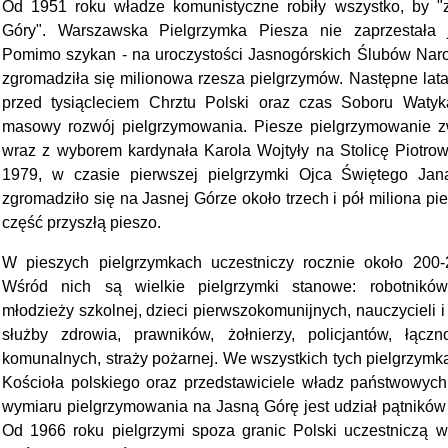
Od 1951 roku władze komunistyczne robiły wszystko, by "z
Góry". Warszawska Pielgrzymka Piesza nie zaprzestała 
Pomimo szykan - na uroczystości Jasnogórskich Ślubów Naro
zgromadziła się milionowa rzesza pielgrzymów. Następne lat
przed tysiącleciem Chrztu Polski oraz czas Soboru Watyk
masowy rozwój pielgrzymowania. Piesze pielgrzymowanie z
wraz z wyborem kardynała Karola Wojtyły na Stolicę Piotro
1979, w czasie pierwszej pielgrzymki Ojca Świętego Jan
zgromadziło się na Jasnej Górze około trzech i pół miliona pi
część przyszłą pieszo.
W pieszych pielgrzymkach uczestniczy rocznie około 200-
Wśród nich są wielkie pielgrzymki stanowe: robotników,
młodzieży szkolnej, dzieci pierwszokomunijnych, nauczycieli 
służby zdrowia, prawników, żołnierzy, policjantów, łącz
komunalnych, straży pożarnej. We wszystkich tych pielgrzymka
Kościoła polskiego oraz przedstawiciele władz państwowych
wymiaru pielgrzymowania na Jasną Górę jest udział pątników 
Od 1966 roku pielgrzymi spoza granic Polski uczestniczą w