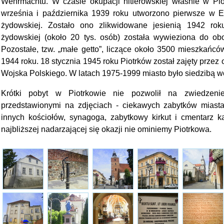
Wehrmachtu. W czasie okupacji hitlerowskiej właśnie w Pio
września i października 1939 roku utworzono pierwsze w Eu
żydowskiej. Zostało ono zlikwidowane jesienią 1942 rok
żydowskiej (około 20 tys. osób) została wywieziona do ob
Pozostałe, tzw. „małe getto”, liczące około 3500 mieszkańc
1944 roku. 18 stycznia 1945 roku Piotrków został zajęty przez 
Wojska Polskiego. W latach 1975-1999 miasto było siedzibą 
Krótki pobyt w Piotrkowie nie pozwolił na zwiedzen
przedstawionymi na zdjęciach - ciekawych zabytków miasta,
innych kościołów, synagoga, zabytkowy kirkut i cmentarz kat
najbliższej nadarzającej się okazji nie ominiemy Piotrkowa.