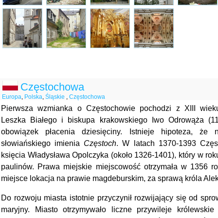
Częstochowa
Europa
,
Polska
,
Śląskie
,
Częstochowa
Pierwsza wzmianka o Częstochowie pochodzi z XIII wiek
Leszka Białego i biskupa krakowskiego Iwo Odrowąża (11
obowiązek płacenia dziesięciny. Istnieje hipoteza, ż
słowiańskiego imienia
Częstoch
. W latach 1370-1393 Częs
księcia Władysława Opolczyka (około 1326-1401), który w rok
paulinów. Prawa miejskie miejscowość otrzymała w 1356 r
miejsce lokacja na prawie magdeburskim, za sprawą króla Ale
Do rozwoju miasta istotnie przyczynił rozwijający się od spr
maryjny. Miasto otrzymywało liczne przywileje królewski