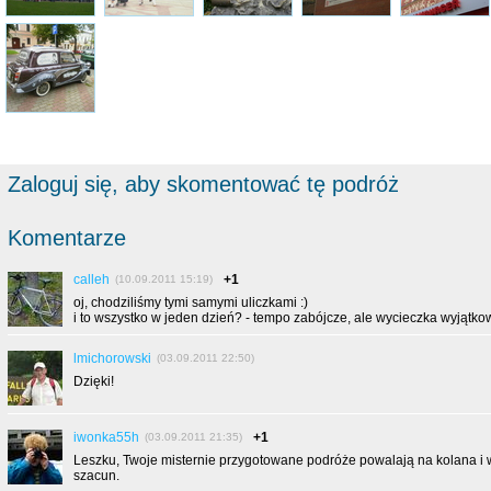
Zaloguj się, aby skomentować tę podróż
Komentarze
calleh
+1
(10.09.2011 15:19)
oj, chodziliśmy tymi samymi uliczkami :)
i to wszystko w jeden dzień? - tempo zabójcze, ale wycieczka wyjątkow
lmichorowski
(03.09.2011 22:50)
Dzięki!
iwonka55h
+1
(03.09.2011 21:35)
Leszku, Twoje misternie przygotowane podróże powalają na kolana i
szacun.