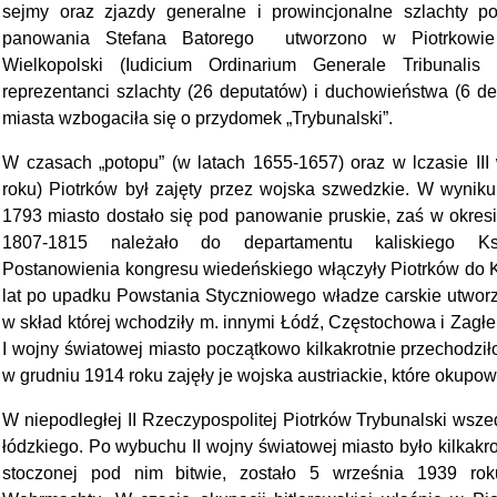
sejmy oraz zjazdy generalne i prowincjonalne szlachty p
panowania Stefana Batorego utworzono w Piotrkowie
Wielkopolski (Iudicium Ordinarium Generale Tribunalis
reprezentanci szlachty (26 deputatów) i duchowieństwa (6 d
miasta wzbogaciła się o przydomek „Trybunalski”.
W czasach „potopu” (w latach 1655-1657) oraz w lczasie III
roku) Piotrków był zajęty przez wojska szwedzkie. W wyniku 
1793 miasto dostało się pod panowanie pruskie, zaś w okres
1807-1815 należało do departamentu kaliskiego Ks
Postanowienia kongresu wiedeńskiego włączyły Piotrków do K
lat po upadku Powstania Styczniowego władze carskie utworz
w skład której wchodziły m. innymi Łódź, Częstochowa i Zagł
I wojny światowej miasto początkowo kilkakrotnie przechodziło
w grudniu 1914 roku zajęły je wojska austriackie, które okupow
W niepodległej II Rzeczypospolitej Piotrków Trybunalski ws
łódzkiego. Po wybuchu II wojny światowej miasto było kilkak
stoczonej pod nim bitwie, zostało 5 września 1939 rok