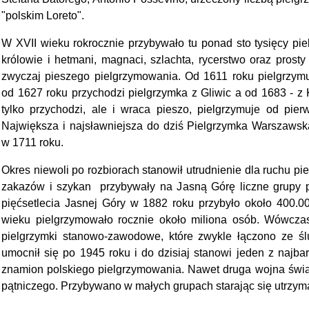
"polskim Loreto".
W XVII wieku rokrocznie przybywało tu ponad sto tysięcy pi
królowie i hetmani, magnaci, szlachta, rycerstwo oraz prost
zwyczaj pieszego pielgrzymowania. Od 1611 roku pielgrzym
od 1627 roku przychodzi pielgrzymka z Gliwic a od 1683 - z K
tylko przychodzi, ale i wraca pieszo, pielgrzymuje od pier
Największa i najsławniejsza do dziś Pielgrzymka Warszaws
w 1711 roku.
Okres niewoli po rozbiorach stanowił utrudnienie dla ruchu p
zakazów i szykan przybywały na Jasną Górę liczne grupy p
pięćsetlecia Jasnej Góry w 1882 roku przybyło około 400.
wieku pielgrzymowało rocznie około miliona osób. Wówczas
pielgrzymki stanowo-zawodowe, które zwykle łączono ze ś
umocnił się po 1945 roku i do dzisiaj stanowi jeden z najbar
znamion polskiego pielgrzymowania. Nawet druga wojna świa
pątniczego. Przybywano w małych grupach starając się utrzym