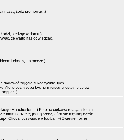
eba naszą Łódź promować :)
 Łodzi, siedząc w domu;)
ywac, że warto nas odwiedzać.
ibicem i chodzę na mecze:)
ęde dodawać zdjęcia sukcesywnie, tych
ko. Ale to cóż, trzeba byc na miejscu, a ostatnio coraz
_hopper :)
kiego Manchesteru :-) Kolejna ciekawa relacja z łodzi i
zie mam nadzieję) jedną rzecz, która się męskiej części
zią;-) Chodzi oczywiście o football ;-) Świetne nocne