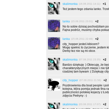
skalimonka
+1
(16.08.2011 14:11)
Też jestem tego zdania lanko. Trz
lanka
+2
(15.08.2011 23:01)
No to sobie dzisiaj pochodziłam po
Fajna podróz, musimy chyba pokaz
lanka
+2
(15.08.2011 22:49)
city_hopper jesteś kibicem?
Mogę spełnic to życzenie, jestem k
Derby tez nie są mi obce.
skalimonka
+2
(07.08.2011 23:35)
Bardzo dziękuję :) Obiecuję, że b
charakterystycznych miejsc i nie tyl
rzadziej tam bywam :( Dziękuję city
city_hopper
+2
(07.08.2011 21:56)
Pozdrowienia dla boat people i pols
kolejna, która pomija jednak 9na ra
publiczności polskiej kojarzy z Łod
zdjęcia Pietryny :-)
skalimonka
+2
(03.08.2011 17:07)