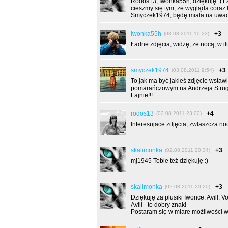
Rodos13, Iwonka55h, dziękuję :) Fa
cieszmy się tym, że wygląda coraz l
Smyczek1974, będę miała na uwadz
iwonka55h
+3
(03.08.2011 10:22)
Ładne zdjęcia, widzę, że nocą, w il
smyczek1974
+3
(03.08.2011 9:54)
To jak ma być jakieś zdjęcie wstaw
pomarańczowym na Andrzeja Struga
Fajnie!!!
rodos13
+4
(02.08.2011 23:02)
Interesujace zdjęcia, zwłaszcza noc
skalimonka
+3
(02.08.2011 20:34)
mj1945 Tobie też dziękuję :)
skalimonka
+3
(02.08.2011 20:20)
Dziękuję za plusiki Iwonce, Avill, V
Avill - to dobry znak!
Postaram się w miare możliwości w 