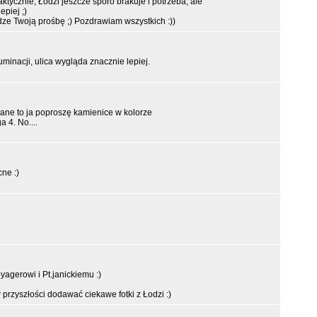
ktycznie, Łodzi jeszcze sporo brakuje i potrzeba, ale
epiej ;)
e Twoją prośbę ;) Pozdrawiam wszystkich :))
uminacji, ulica wygląda znacznie lepiej.
iane to ja poproszę kamienice w kolorze
 4. No....
ne :)
oyagerowi i Pt.janickiemu :)
przyszłości dodawać ciekawe fotki z Łodzi :)