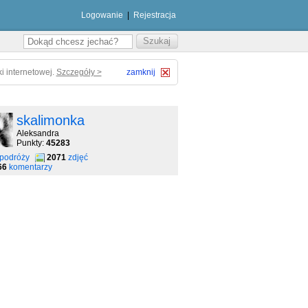
Logowanie
|
Rejestracja
i internetowej.
Szczegóły >
zamknij
skalimonka
Aleksandra
Punkty:
45283
podróży
2071
zdjęć
66
komentarzy