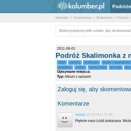
Podróże
Kolumber
Użytkownicy
Skalimonka
Podróże
Wykorzystujemy pliki cookie, aby dostosować
2011-08-01
Podróż Skalimonka z m
łódź
pieszo
festiwale
kluby i kawiarnie
autobus
rower
samochód
pociąg
kuc
Opisywane miejsca:
Typ:
Album z opisami
Zaloguj się, aby skomentow
Komentarze
monia
(25.03.2014 11:46)
Pięknie nasz Łódź pokazana. Może 