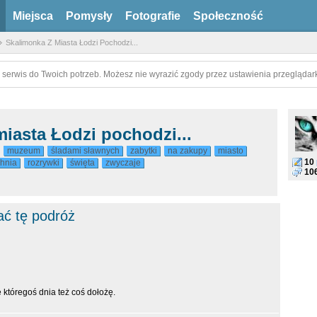
Miejsca
Pomysły
Fotografie
Społeczność
Skalimonka Z Miasta Łodzi Pochodzi...
 serwis do Twoich potrzeb. Możesz nie wyrazić zgody przez ustawienia przeglądark
iasta Łodzi pochodzi...
muzeum
śladami sławnych
zabytki
na zakupy
miasto
10
hnia
rozrywki
święta
zwyczaje
10
ać tę podróż
któregoś dnia też coś dołożę.