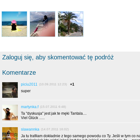
Zaloguj się, aby skomentować tę podróż
Komentarze
piciu2011
+1
(10.09.2011 12:23)
super
martynka.f
(15.07.2011 6:48)
Ta "dyskusja" jest jak te męki Tantala....
Viel Glück ......
slawannka
(14.07.2011 16:02)
Ja tu trafiłam dokładnie z tego samego powodu co Ty. Jeśli w tym co 