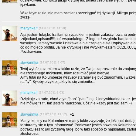
gdziekolwiek kto widzi jakąś krytykę lub jakieś czepianie się, to ... p
językami.
W każdym razie, nie mam zamiaru przeciągać tej dyskusji. Miłego po
życzę
martynka.f
(14.07.2011 14:18)
A ja jestem tutaj,bo trafiłam przypadkiem i jestem zafascynowana pod
,zdjęciami,opisami!!!! coś wspaniałego ! Z tego też wzgledu bardzo lub
wesołych i tematy wesołe i ciekawe a nie czepianie sie i wpisywanie o
co do mojego profilu. Ja nie krytykuję i nie wytykam-zatem OCZEKUJ
Pozdrawiam.
slawannka
(14.07.2011 9:07)
Twój wybór, rozumiem w takim razie, że Twoje zaproszenie do znajom
nieszczęsnego incydentu, mam rozumieć jako niebyłe.
A my tutaj na Kolumberze wszyscy staramy się być znajomymi, i wszy
na "ty". Byłoby przykro, jakby to się zmieniło...
martynka.f
(14.07.2011 1:03)
Dziękuję za radę, choć z tym "pan" "pani" to już indywidualna rzecz. je
nie mówię "TY". tak jestem nauczona. Cóż,nie każdy jest taki sam ;-)
slawannka
+1
(13.07.2011 19:17)
Martynko, my na Kolumberze mamy takie zwyczaje, że jeśli coś dodaje
to staramy się o tym informować. Ponieważ jesteś nowa na Kolumberz
potraktujesz to jak życzliwą radę, bo w taki sposób to napisałam, żartob
złośliwości.