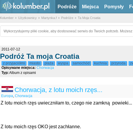
Podróże
Miejsca
Pomysły
F
Kolumber
Użytkownicy
Martynka.f
Podróże
Ta Moja Croatia
Wykorzystujemy pliki cookie, aby dostosować serwis do Twoich potrzeb. Możesz 
2011-07-12
Podróż Ta moja Croatia
z przyjaciółmi
miasto
plaża
wyspa
samochód
kuchnia
przyroda
z
Opisywane miejsca:
Chorwacja
Typ:
Album z opisami
Chorwacja, z lotu moich rzęs...
Europa
,
Chorwacja
Z lotu moich rzęs uwieczniłam to, czego nie zamkną powieki...
Z lotu moich rzęs OKO jest zachłanne.