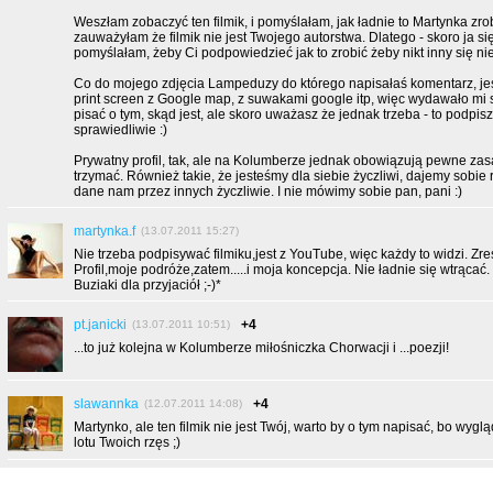
Weszłam zobaczyć ten filmik, i pomyślałam, jak ładnie to Martynka zro
zauważyłam że filmik nie jest Twojego autorstwa. Dlatego - skoro ja si
pomyślałam, żeby Ci podpowiedzieć jak to zrobić żeby nikt inny się nie
Co do mojego zdjęcia Lampeduzy do którego napisałaś komentarz, je
print screen z Google map, z suwakami google itp, więc wydawało mi s
pisać o tym, skąd jest, ale skoro uważasz że jednak trzeba - to podpis
sprawiedliwie :)
Prywatny profil, tak, ale na Kolumberze jednak obowiązują pewne zasa
trzymać. Również takie, że jesteśmy dla siebie życzliwi, dajemy sobie 
dane nam przez innych życzliwie. I nie mówimy sobie pan, pani :)
martynka.f
(13.07.2011 15:27)
Nie trzeba podpisywać filmiku,jest z YouTube, więc każdy to widzi. Zre
Profil,moje podróże,zatem.....i moja koncepcja. Nie ładnie się wtrą
Buziaki dla przyjaciół ;-)*
pt.janicki
+4
(13.07.2011 10:51)
...to już kolejna w Kolumberze miłośniczka Chorwacji i ...poezji!
slawannka
+4
(12.07.2011 14:08)
Martynko, ale ten filmik nie jest Twój, warto by o tym napisać, bo wyglą
lotu Twoich rzęs ;)