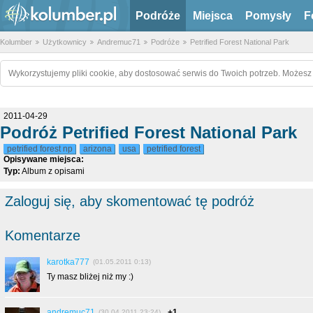
Podróże
Miejsca
Pomysły
F
Kolumber
Użytkownicy
Andremuc71
Podróże
Petrified Forest National Park
Wykorzystujemy pliki cookie, aby dostosować serwis do Twoich potrzeb. Możesz 
2011-04-29
Podróż Petrified Forest National Park
petrified forest np
arizona
usa
petrified forest
Opisywane miejsca:
Typ:
Album z opisami
Zaloguj się, aby skomentować tę podróż
Komentarze
karotka777
(01.05.2011 0:13)
Ty masz bliżej niż my :)
andremuc71
+1
(30.04.2011 23:24)