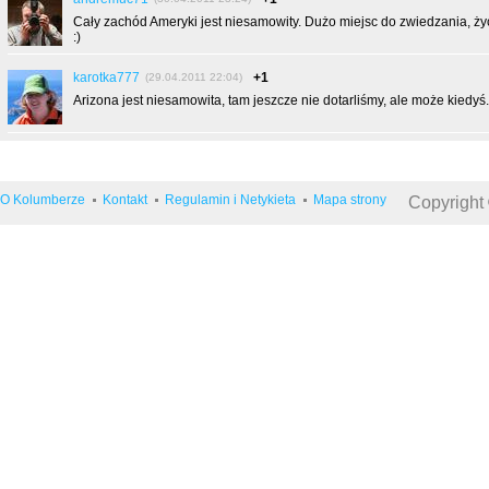
Cały zachód Ameryki jest niesamowity. Dużo miejsc do zwiedzania, życ
:)
karotka777
+1
(29.04.2011 22:04)
Arizona jest niesamowita, tam jeszcze nie dotarliśmy, ale może kiedyś.
O Kolumberze
Kontakt
Regulamin i Netykieta
Mapa strony
Copyright