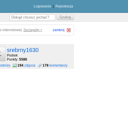
Logowanie
|
Rejestracja
i internetowej.
Szczegóły >
zamknij
srebrny1630
Piotrek
Punkty:
5586
odróży
194
zdjęcia
178
komentarzy