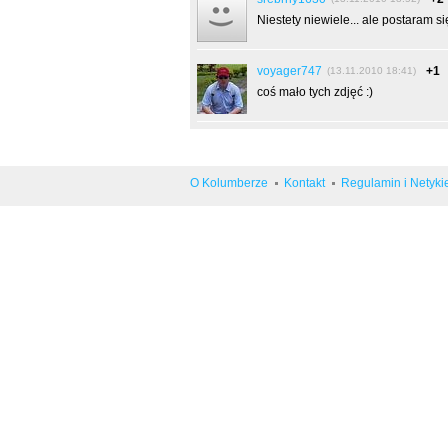
Niestety niewiele... ale postaram si
voyager747
+1
(13.11.2010 18:41)
coś mało tych zdjęć :)
O Kolumberze
Kontakt
Regulamin i Netyki