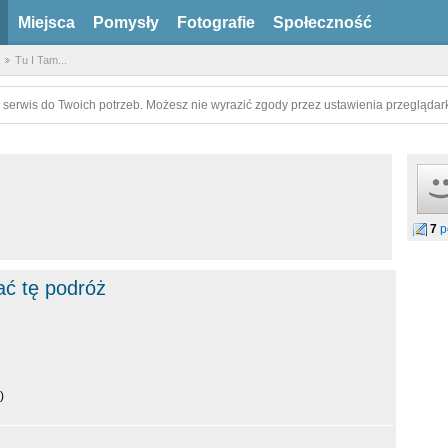
Miejsca
Pomysły
Fotografie
Społeczność
Tu I Tam...
 serwis do Twoich potrzeb. Możesz nie wyrazić zgody przez ustawienia przeglądark
7
p
ać tę podróż
)