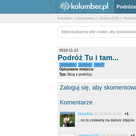
Podróże
Kolumber
Użytkownicy
Srebrny1630
Podróże
Wykorzystujemy pliki cookie, aby dostosować
2010-11-12
Podróż Tu i tam...
samotna
jeziora
wieś
Opisywane miejsca:
Typ:
Blog z podróży
Zaloguj się, aby skomentow
Komentarze
bkrystina
+1
(17.11.2010 20:25)
...no to czekamy na dalsze zdjęcia :
srebrny1630
+2
(13.11.2010 18:52)