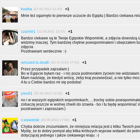
koelka
+1
(27.02.2012 21:43)
Mnie też ogarnęło to pierwsze uczucie do Egiptu:) Bardzo ciekawa rela
czarmir1
+1
(12.03.2011 12:47)
Bardzo ciekawe są te Twoje Egipskie Wspominki, a zdjęcia dowodzą i
widzimy inaczej. Tym bardziej chętnie powspominałem i obejrzałem b
zdjęcia.
Pozdrawiam serdecznie :-)
amused.to.death
+1
(20.10.2010 17:51)
Przez przypadek zajrzałam:)
Bo w Egipcie byłam raz - i nic poza podmorskim życiem nie widziałam.
Mam nadzieję, że kiedyś wrócę, żeby kraj pozwiedzać, a nie tylko mocz
A tu u Ciebie bardzo mi się podoba!
yrec61
+1
(25.09.2010 13:26)
no i w waszych egipskich wspominkach, ....trochę sobie powspominał
zobaczę jeszcze w wolnej chwili do izraela - bo i tu będę wspominać 
pozdrawiam i zapraszam:)
s.wawelski
+1
(20.08.2010 17:00)
Chyba dobrze zrozumiałem, że niniejsza relacja jest z kilku Twoich po
Myślę, że to dobry pomysł aby kilka krótszych wypraw wstawić do jedn
dotyczącej jednego i jakze ciekawego kraju :-)