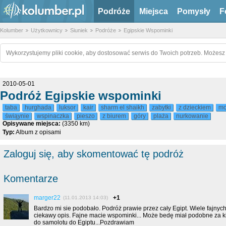
Podróże
Miejsca
Pomysły
F
Kolumber
Użytkownicy
Siuniek
Podróże
Egipskie Wspominki
Wykorzystujemy pliki cookie, aby dostosować serwis do Twoich potrzeb. Możesz 
2010-05-01
Podróż Egipskie wspominki
taba
hurghada
luksor
kair
sharm el shaikh
zabytki
z dzieckiem
mo
świąynie
wspinaczka
pieszo
z biurem
góry
plaża
nurkowanie
Opisywane miejsca:
(3350 km)
Typ:
Album z opisami
Zaloguj się, aby skomentować tę podróż
Komentarze
marger22
+1
(11.01.2013 14:03)
Bardzo mi sie podobało. Podróż prawie przez cały Egipt. Wiele fajnych
ciekawy opis. Fajne macie wspominki... Może bedę miał podobne za 
do samolotu do Egiptu...Pozdrawiam