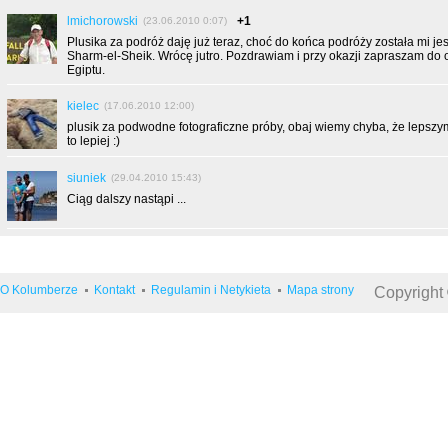
lmichorowski
+1
(23.06.2010 0:07)
Plusika za podróż daję już teraz, choć do końca podróży została mi j
Sharm-el-Sheik. Wrócę jutro. Pozdrawiam i przy okazji zapraszam d
Egiptu.
kielec
(17.06.2010 12:00)
plusik za podwodne fotograficzne próby, obaj wiemy chyba, że lepsz
to lepiej :)
siuniek
(29.04.2010 15:43)
Ciąg dalszy nastąpi ...
O Kolumberze
Kontakt
Regulamin i Netykieta
Mapa strony
Copyright