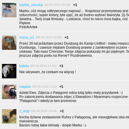
bartek_sleczka
+1
(13.05.2010 20:58)
Marku, cóż mogę odkrywczego napisać.... Krajobraz przemysłowy jest
sztuczności, super kolory, tyle ujęć, że aż trudno wybrać faworyta :)))
świetna... Twój znak firmowy... Lodowce, choć to nieco inna bajka, cóż .
Piękne.
Pzdr/bArtek
maria_u1
+1
(08.04.2010 21:05)
Przez 28 lat jeździlam przez Duisburg do Kamp-Lintfort - małej miejsc
Duisburga.. I zawsze mijalam Duisburg prawie z zamkniętymi oczami 
ciekawy. Taki nasz Chorzów. Twoje zdjęcia pokazaly mi go pięknym. 
jeszcze zdjęcia portu na Renie? Pozdrowienia
kubdu
+1
(05.04.2010 12:54)
Nie ukrywam, że czekam na więcej !
mapew
+1
(05.04.2010 1:25)
dzieki Ewo. Zdjecia z Patagonii robia tutaj tylko maly przystanek :-)
Po zakonczeniu dodawania zdjec z Ekwadoru i Myanmaru rozpoczne
"Patagonia" i wtedy je tam przeniose.
2_koty
+1
(04.04.2010 14:05)
trochę dziwne zestawienie Ruhry z Patagonią, ale niewątpliwie oba m
malownicze.
Bardzo lubię takie klimaty - dzięki Marku :-)