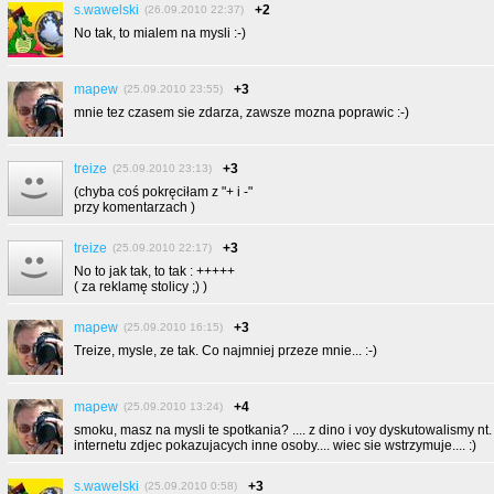
s.wawelski
+2
(26.09.2010 22:37)
No tak, to mialem na mysli :-)
mapew
+3
(25.09.2010 23:55)
mnie tez czasem sie zdarza, zawsze mozna poprawic :-)
treize
+3
(25.09.2010 23:13)
(chyba coś pokręciłam z "+ i -"
przy komentarzach )
treize
+3
(25.09.2010 22:17)
No to jak tak, to tak : +++++
( za reklamę stolicy ;) )
mapew
+3
(25.09.2010 16:15)
Treize, mysle, ze tak. Co najmniej przeze mnie... :-)
mapew
+4
(25.09.2010 13:24)
smoku, masz na mysli te spotkania? .... z dino i voy dyskutowalismy nt
internetu zdjec pokazujacych inne osoby.... wiec sie wstrzymuje.... :)
s.wawelski
+3
(25.09.2010 0:58)