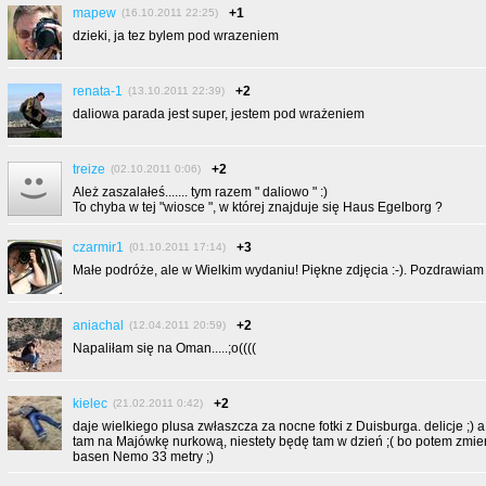
mapew
+1
(16.10.2011 22:25)
dzieki, ja tez bylem pod wrazeniem
renata-1
+2
(13.10.2011 22:39)
daliowa parada jest super, jestem pod wrażeniem
treize
+2
(02.10.2011 0:06)
Ależ zaszalałeś....... tym razem " daliowo " :)
To chyba w tej "wiosce ", w której znajduje się Haus Egelborg ?
czarmir1
+3
(01.10.2011 17:14)
Małe podróże, ale w Wielkim wydaniu! Piękne zdjęcia :-). Pozdrawiam :
aniachal
+2
(12.04.2011 20:59)
Napaliłam się na Oman.....;o((((
kielec
+2
(21.02.2011 0:42)
daje wielkiego plusa zwłaszcza za nocne fotki z Duisburga. delicje ;) a
tam na Majówkę nurkową, niestety będę tam w dzień ;( bo potem zmie
basen Nemo 33 metry ;)