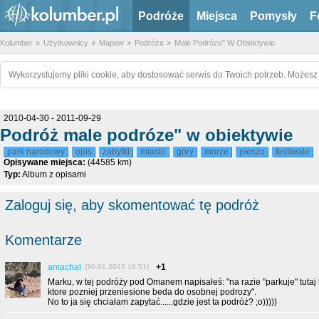
Podróże
Miejsca
Pomysły
F
Kolumber
Użytkownicy
Mapew
Podróże
Male Podróze" W Obiektywie
Wykorzystujemy pliki cookie, aby dostosować serwis do Twoich potrzeb. Możesz 
2010-04-30 - 2011-09-29
Podróż male podróze" w obiektywie
park narodowy
opis
zabytki
miasto
góry
morze
pieszo
festiwale
Opisywane miejsca:
(44585 km)
Typ:
Album z opisami
Zaloguj się, aby skomentować tę podróż
Komentarze
aniachal
+1
(30.01.2013 18:51)
Marku, w tej podróży pod Omanem napisałeś: "na razie "parkuje" tutaj
ktore pozniej przeniesione beda do osobnej podrozy".
No to ja się chciałam zapytać......gdzie jest ta podróż? ;o)))))