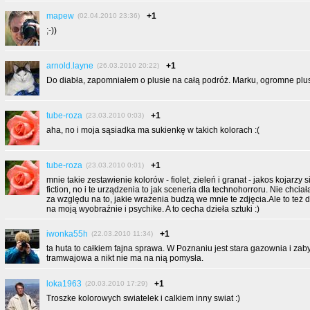
mapew
+1
(02.04.2010 23:36)
;-))
arnold.layne
+1
(26.03.2010 20:22)
Do diabła, zapomniałem o plusie na całą podróż. Marku, ogromne plusi
tube-roza
+1
(23.03.2010 0:03)
aha, no i moja sąsiadka ma sukienkę w takich kolorach :(
tube-roza
+1
(23.03.2010 0:01)
mnie takie zestawienie kolorów - fiolet, zieleń i granat - jakos kojarzy 
fiction, no i te urządzenia to jak sceneria dla technohorroru. Nie chci
za względu na to, jakie wrażenia budzą we mnie te zdjęcia.Ale to też 
na moją wyobraźnie i psychike. A to cecha dzieła sztuki :)
iwonka55h
+1
(22.03.2010 11:34)
ta huta to całkiem fajna sprawa. W Poznaniu jest stara gazownia i za
tramwajowa a nikt nie ma na nią pomysła.
loka1963
+1
(20.03.2010 17:29)
Troszke kolorowych swiatelek i calkiem inny swiat :)