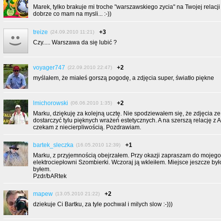
Marek, tylko brakuje mi troche "warszawskiego zycia" na Twojej relacji
dobrze co mam na mysli... :-))
treize
+3
(24.09.2010 11:21)
Czy..... Warszawa da się lubić ?
voyager747
+2
(22.09.2010 22:47)
myślałem, że miałeś gorszą pogodę, a zdjęcia super, światło piękne
lmichorowski
+2
(06.06.2010 1:35)
Marku, dziękuję za kolejną ucztę. Nie spodziewałem się, że zdjęcia ze
dostarczyć tylu pięknych wrażeń estetycznych. A na szerszą relację z A
czekam z niecierpliwością. Pozdrawiam.
bartek_sleczka
+1
(16.05.2010 12:39)
Marku, z przyjemnością obejrzałem. Przy okazji zapraszam do mojeg
elektrociepłowni Szombierki. Wczoraj ją wkleiłem. Miejsce jeszcze by
byłem.
Pzdr/bARtek
mapew
+2
(13.05.2010 21:22)
dziekuje Ci Bartku, za tyle pochwal i milych slow :-)))