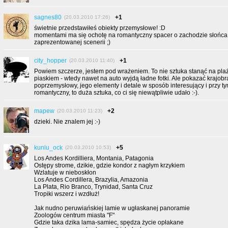
sagnes80
+1
(20.03.2010 17:26)
świetnie przedstawiłeś obiekty przemysłowe! :D
momentami ma się ochotę na romantyczny spacer o zachodzie słońca
zaprezentowanej scenerii ;)
city_hopper
+1
(20.03.2010 11:40)
Powiem szczerze, jestem pod wrażeniem. To nie sztuka stanąć na plaż
piaskiem - wtedy nawet na auto wyjdą ładne fotki. Ale pokazać krajob
poprzemysłowy, jego elementy i detale w sposób interesujący i przy t
romantyczny, to duża sztuka, co ci się niewątpliwie udało :-).
mapew
+2
(20.03.2010 11:23)
dzieki. Nie znalem jej :-)
kuniu_ock
+5
(20.03.2010 10:53)
Los Andes Kordilliera, Montania, Patagonia
Ostępy strome, dzikie, gdzie kondor z nagłym krzykiem
Wzlatuje w nieboskłon
Los Andes Cordillera, Brazylia, Amazonia
La Plata, Rio Branco, Trynidad, Santa Cruz
Tropiki wszerz i wzdłuż!
Jak nudno peruwiańskiej lamie w ugłaskanej panoramie
Zoologów centrum miasta "F"
Gdzie taka dzika lama-samiec, spędza życie opłakane