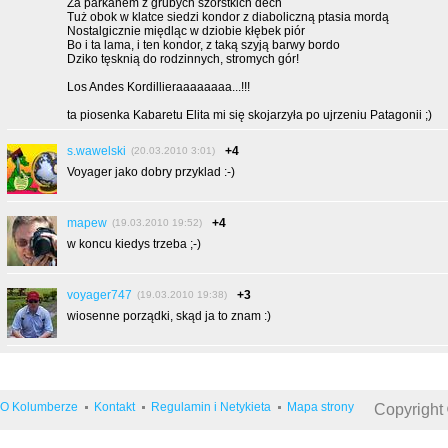
Za parkanem z grubych szorstkich dech
Tuż obok w klatce siedzi kondor z diaboliczną ptasia mordą
Nostalgicznie międląc w dziobie kłębek piór
Bo i ta lama, i ten kondor, z taką szyją barwy bordo
Dziko tęsknią do rodzinnych, stromych gór!
Los Andes Kordillieraaaaaaaa...!!!
ta piosenka Kabaretu Elita mi się skojarzyła po ujrzeniu Patagonii ;)
s.wawelski
+4
(20.03.2010 3:01)
Voyager jako dobry przyklad :-)
mapew
+4
(19.03.2010 19:52)
w koncu kiedys trzeba ;-)
voyager747
+3
(19.03.2010 19:38)
wiosenne porządki, skąd ja to znam :)
O Kolumberze
Kontakt
Regulamin i Netykieta
Mapa strony
Copyright