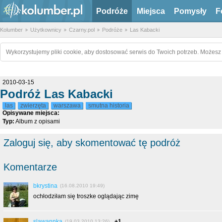
Podróże
Miejsca
Pomysły
F
Kolumber
Użytkownicy
Czarny.pol
Podróże
Las Kabacki
Wykorzystujemy pliki cookie, aby dostosować serwis do Twoich potrzeb. Możesz 
2010-03-15
Podróż Las Kabacki
las
zwierzęta
warszawa
smutna historia
Opisywane miejsca:
Typ:
Album z opisami
Zaloguj się, aby skomentować tę podróż
Komentarze
bkrystina
(16.08.2010 19:49)
ochłodziłam się troszke oglądając zimę
slawannka
+1
(19.03.2010 13:26)