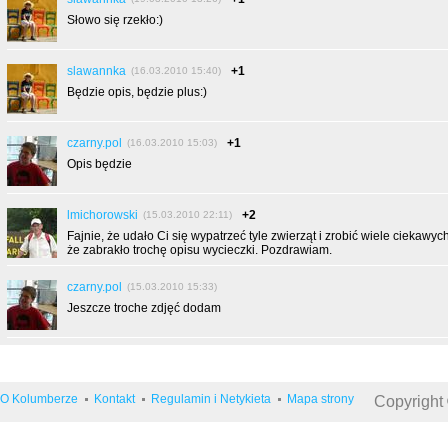
Słowo się rzekło:)
slawannka
+1
(16.03.2010 15:40)
Będzie opis, będzie plus:)
czarny.pol
+1
(16.03.2010 15:03)
Opis będzie
lmichorowski
+2
(15.03.2010 22:11)
Fajnie, że udało Ci się wypatrzeć tyle zwierząt i zrobić wiele ciekawych
że zabrakło trochę opisu wycieczki. Pozdrawiam.
czarny.pol
(15.03.2010 15:33)
Jeszcze troche zdjęć dodam
O Kolumberze
Kontakt
Regulamin i Netykieta
Mapa strony
Copyright