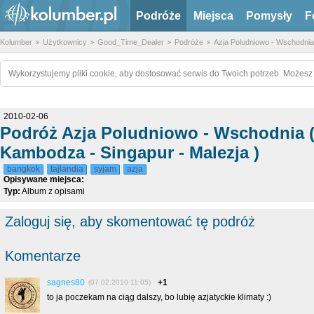
Podróże
Miejsca
Pomysły
F
Kolumber
Użytkownicy
Good_Time_Dealer
Podróże
Azja Poludniowo - Wschodnia 
Wykorzystujemy pliki cookie, aby dostosować serwis do Twoich potrzeb. Możesz 
2010-02-06
Podróż Azja Poludniowo - Wschodnia ( 
Kambodza - Singapur - Malezja )
bangkok
tajlandia
syjam
azja
Opisywane miejsca:
Typ:
Album z opisami
Zaloguj się, aby skomentować tę podróż
Komentarze
sagnes80
+1
(07.02.2010 11:05)
to ja poczekam na ciąg dalszy, bo lubię azjatyckie klimaty :)