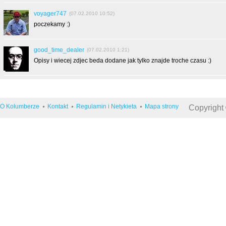
voyager747
(07.02.2010 10:52)
poczekamy :)
good_time_dealer
(07.02.2010 1:21)
Opisy i wiecej zdjec beda dodane jak tylko znajde troche czasu :)
O Kolumberze
Kontakt
Regulamin i Netykieta
Mapa strony
Copyright